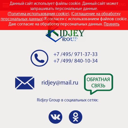
Данный сайт использует файлы cookie. Данный сайт может
RUS
ENG
запрашивать персональные данные.
(
Политика использования cookie
), (
Соглашение на обработку
персональных данных
) Я согласен с использованием файлов cookie.
Даю согласие на обработку персональных данных.
Принять
+7 /495/ 971-37-33
+7 /499/ 840-10-34
ridjey@mail.ru
Ridjey Group
в социальных сетях: