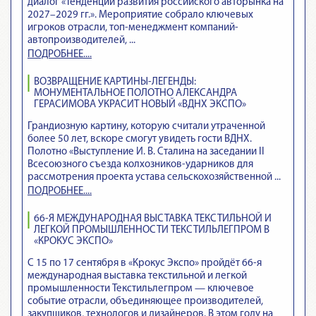
диалог «Тенденции развития российского авторынка на
2027–2029 гг.». Мероприятие собрало ключевых
игроков отрасли, топ-менеджмент компаний-
автопроизводителей, ...
ПОДРОБНЕЕ....
ВОЗВРАЩЕНИЕ КАРТИНЫ-ЛЕГЕНДЫ:
МОНУМЕНТАЛЬНОЕ ПОЛОТНО АЛЕКСАНДРА
ГЕРАСИМОВА УКРАСИТ НОВЫЙ «ВДНХ ЭКСПО»
Грандиозную картину, которую считали утраченной
более 50 лет, вскоре смогут увидеть гости ВДНХ.
Полотно «Выступление И. В. Сталина на заседании II
Всесоюзного съезда колхозников-ударников для
рассмотрения проекта устава сельскохозяйственной ...
ПОДРОБНЕЕ....
66-Я МЕЖДУНАРОДНАЯ ВЫСТАВКА ТЕКСТИЛЬНОЙ И
ЛЕГКОЙ ПРОМЫШЛЕННОСТИ ТЕКСТИЛЬЛЕГПРОМ В
«КРОКУС ЭКСПО»
С 15 по 17 сентября в «Крокус Экспо» пройдёт 66-я
международная выставка текстильной и легкой
промышленности Текстильлегпром — ключевое
событие отрасли, объединяющее производителей,
закупщиков, технологов и дизайнеров. В этом году на