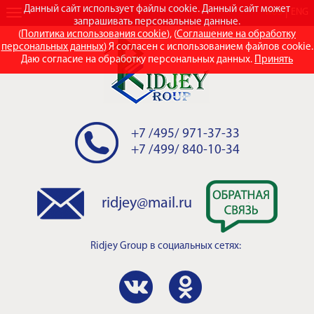
Данный сайт использует файлы cookie. Данный сайт может
RUS
ENG
запрашивать персональные данные.
(
Политика использования cookie
), (
Соглашение на обработку
персональных данных
) Я согласен с использованием файлов cookie.
Даю согласие на обработку персональных данных.
Принять
+7 /495/ 971-37-33
+7 /499/ 840-10-34
ridjey@mail.ru
Ridjey Group
в социальных сетях: