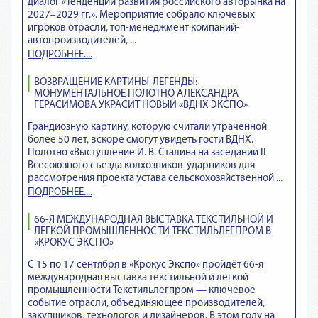
диалог «Тенденции развития российского авторынка на
2027–2029 гг.». Мероприятие собрало ключевых
игроков отрасли, топ-менеджмент компаний-
автопроизводителей, ...
ПОДРОБНЕЕ....
ВОЗВРАЩЕНИЕ КАРТИНЫ-ЛЕГЕНДЫ:
МОНУМЕНТАЛЬНОЕ ПОЛОТНО АЛЕКСАНДРА
ГЕРАСИМОВА УКРАСИТ НОВЫЙ «ВДНХ ЭКСПО»
Грандиозную картину, которую считали утраченной
более 50 лет, вскоре смогут увидеть гости ВДНХ.
Полотно «Выступление И. В. Сталина на заседании II
Всесоюзного съезда колхозников-ударников для
рассмотрения проекта устава сельскохозяйственной ...
ПОДРОБНЕЕ....
66-Я МЕЖДУНАРОДНАЯ ВЫСТАВКА ТЕКСТИЛЬНОЙ И
ЛЕГКОЙ ПРОМЫШЛЕННОСТИ ТЕКСТИЛЬЛЕГПРОМ В
«КРОКУС ЭКСПО»
С 15 по 17 сентября в «Крокус Экспо» пройдёт 66-я
международная выставка текстильной и легкой
промышленности Текстильлегпром — ключевое
событие отрасли, объединяющее производителей,
закупщиков, технологов и дизайнеров. В этом году на