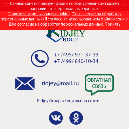
Данный сайт использует файлы cookie. Данный сайт может
RUS
ENG
запрашивать персональные данные.
(
Политика использования cookie
), (
Соглашение на обработку
персональных данных
) Я согласен с использованием файлов cookie.
Даю согласие на обработку персональных данных.
Принять
+7 /495/ 971-37-33
+7 /499/ 840-10-34
ridjey@mail.ru
Ridjey Group
в социальных сетях: