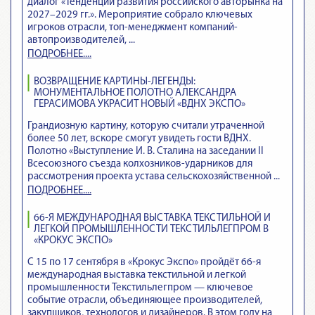
диалог «Тенденции развития российского авторынка на
2027–2029 гг.». Мероприятие собрало ключевых
игроков отрасли, топ-менеджмент компаний-
автопроизводителей, ...
ПОДРОБНЕЕ....
ВОЗВРАЩЕНИЕ КАРТИНЫ-ЛЕГЕНДЫ:
МОНУМЕНТАЛЬНОЕ ПОЛОТНО АЛЕКСАНДРА
ГЕРАСИМОВА УКРАСИТ НОВЫЙ «ВДНХ ЭКСПО»
Грандиозную картину, которую считали утраченной
более 50 лет, вскоре смогут увидеть гости ВДНХ.
Полотно «Выступление И. В. Сталина на заседании II
Всесоюзного съезда колхозников-ударников для
рассмотрения проекта устава сельскохозяйственной ...
ПОДРОБНЕЕ....
66-Я МЕЖДУНАРОДНАЯ ВЫСТАВКА ТЕКСТИЛЬНОЙ И
ЛЕГКОЙ ПРОМЫШЛЕННОСТИ ТЕКСТИЛЬЛЕГПРОМ В
«КРОКУС ЭКСПО»
С 15 по 17 сентября в «Крокус Экспо» пройдёт 66-я
международная выставка текстильной и легкой
промышленности Текстильлегпром — ключевое
событие отрасли, объединяющее производителей,
закупщиков, технологов и дизайнеров. В этом году на