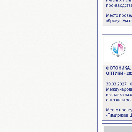
питания, напи
производств
Место прове
«Крокус Эксп
ФОТОНИКА. 
ОПТИКИ - 20
30.03.2027 - 
Международн
выставка лаз
оптоэлектро
Место провед
«Тимирязев 