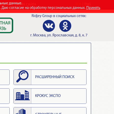
льные данные.
RUS
ENG
ТАКТЫ
КАРТА САЙТА
e. Даю согласие на обработку персональных данных.
Принять
Ridjey Group
в социальных сетях:
г.
Москва
,
ул. Ярославская, д. 8, к. 7
РАСШИРЕННЫЙ ПОИСК
КРОКУС ЭКСПО