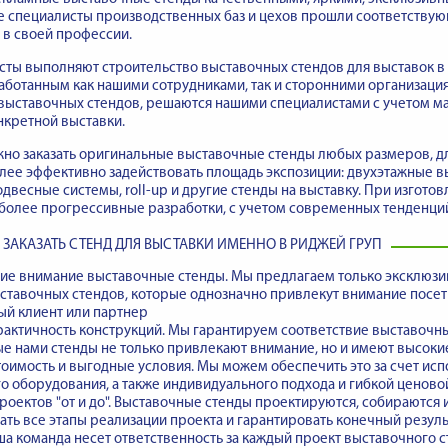
е специалисты производственных баз и цехов прошли соответству
в своей профессии.
ты выполняют строительство выставочных стендов для выставок в 
аботанным как нашими сотрудниками, так и сторонними организация
выставочных стендов, решаются нашими специалистами с учетом м
нкретной выставки.
но заказать оригинальные выставочные стенды любых размеров, д
лее эффективно задействовать площадь экспозиции: двухэтажные 
одвесные системы, roll-up и другие стенды на выставку. При изгот
более прогрессивные разработки, с учетом современных тенденций
 ЗАКАЗАТЬ СТЕНД ДЛЯ ВЫСТАВКИ ИМЕННО В РИДЖЕЙ ГРУП
е внимание выставочные стенды
. Мы предлагаем только эксклюз
ставочных стендов, которые однозначно привлекут внимание посети
ый клиент или партнер
рактичность конструкций. Мы гарантируем
соответствие выставочн
 нами стенды не только привлекают внимание, но и имеют высокие
оимость и выгодные условия. Мы можем обеспечить это за счет ис
 оборудования, а также индивидуального подхода и гибкой ценово
оектов "от и до".
Выставочные стенды проектируются, собираются 
ть все этапы реализации проекта и гарантировать конечный результ
а команда несет ответственность за каждый проект выставочного с