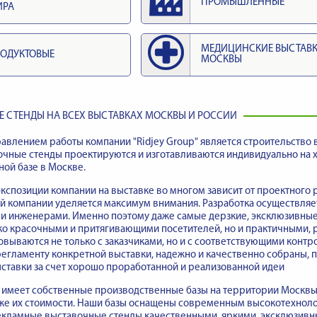
ПРОМЫШЛЕННЫЕ
ИРА
МЕДИЦИНСКИЕ ВЫСТАВ
ОДУКТОВЫЕ
МОСКВЫ
 СТЕНДЫ НА ВСЕХ ВЫСТАВКАХ МОСКВЫ И РОССИИ
влением работы компании "Ridjey Group" является строительство 
очные стенды проектируются и изготавливаются индивидуально на
ой базе в Москве.
кспозиции компании на выставке во многом зависит от проектного 
й компании уделяется максимум внимания. Разработка осуществляе
 и инженерами. Именно поэтому даже самые дерзкие, эксклюзивны
ько красочными и притягивающими посетителей, но и практичными,
овываются не только с заказчиками, но и с соответствующими кон
егламенту конкретной выставки, надежно и качественно собраны,
ставки за счет хорошо проработанной и реализованной идеи
имеет собственные производственные базы на территории Москвы, 
акже их стоимости. Наши базы оснащены современным высокотехно
кламные выставочные стенды качественными, яркими, эксклюзивны