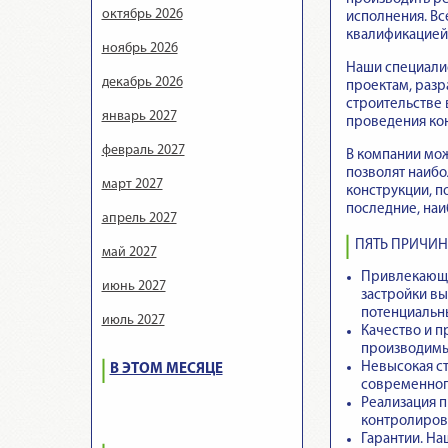
октябрь 2026
исполнения. Вс
квалификацией 
ноябрь 2026
Наши специалис
декабрь 2026
проектам, разр
строительстве 
январь 2027
проведения ко
февраль 2027
В компании мож
позволят наибо
март 2027
конструкции, п
последние, наи
апрель 2027
ПЯТЬ ПРИЧИН
май 2027
Привлекающи
июнь 2027
застройки вы
потенциальн
июль 2027
Качество и п
производимые
Невысокая ст
В ЭТОМ МЕСЯЦЕ
современного
Реализация пр
контролирова
Гарантии.
Наш