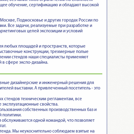
ющее обучение, сертификацию и обладают высокой
Москве, Подмосковье и других городах России по
ми. Все задачи, реализуемые при разработке и
аркетинговых целей экспозиции и условий
ля любых площадей и пространств, которые
выставочные конструкции, трехмерные полые
овлении стендов наши специалисты применяют
 в сфере экспо-дизайна.
ивные дизайнерские и инженерный решения для
телей выставки. А привлеченный посетитель - это
ых стендов техническим регламентам
, все
 эксплуатационные свойства.
пользования собственных производственных баз и
й политики.
и обслуживаются одной командой
, что позволяет
ат.
тенда
. Мы неукоснительно соблюдаем взятые на