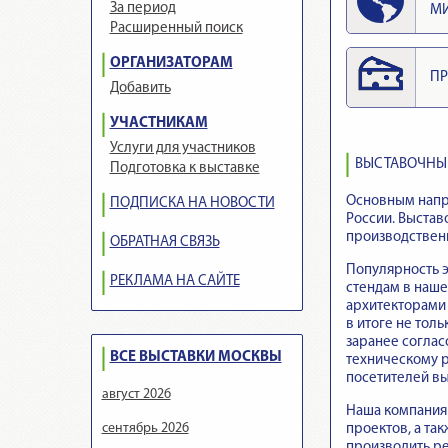
За период
М
Расширенный поиск
ОРГАНИЗАТОРАМ
ПР
Добавить
УЧАСТНИКАМ
Услуги для участников
ВЫСТАВОЧНЫЕ
Подготовка к выставке
Основным напра
ПОДПИСКА НА НОВОСТИ
России. Выстав
производственн
ОБРАТНАЯ СВЯЗЬ
Популярность э
РЕКЛАМА НА САЙТЕ
стендам в наше
архитекторами
в итоге не тол
заранее соглас
ВСЕ ВЫСТАВКИ МОСКВЫ
техническому р
посетителей вы
август 2026
Наша компания 
сентябрь 2026
проектов, а т
производить ре