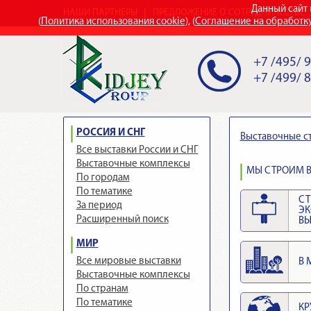
Данный сайт 
НАШИ ПАРТНЕРЫ
ПРЕДЛОЖЕНИЕ О СОТРУДНИЧЕСТВЕ
(
Политика использования cookie
), (
Соглашение на обработк
+7 /495/ 
+7 /499/ 
РОССИЯ И СНГ
Выставочные с
Все выставки России и СНГ
Выставочные комплексы
МЫ СТРОИМ В
По городам
По тематике
СТ
За период
Э
Расширенный поиск
ВЫ
МИР
Все мировые выставки
В 
Выставочные комплексы
По странам
По тематике
КР