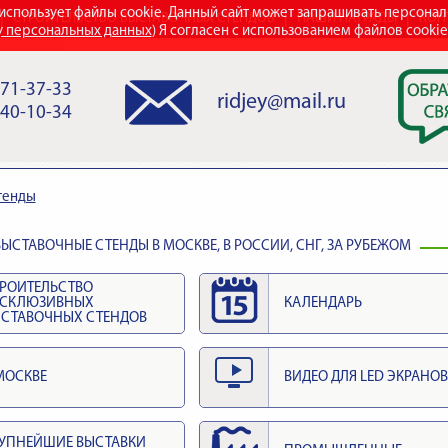
использует файлы cookie. Данный сайт может запрашивать персона
СТРОИТЕЛЬСТВО ВЫСТАВОЧНЫХ СТЕНДОВ
НАШИ НАГРАДЫ
КОН
у персональных данных
) Я согласен с использованием файлов cooki
971-37-33
ridjey@mail.ru
840-10-34
тенды
ЫСТАВОЧНЫЕ СТЕНДЫ В МОСКВЕ, В РОССИИ, СНГ, ЗА РУБЕЖОМ
РОИТЕЛЬСТВО
КСКЛЮЗИВНЫХ
КАЛЕНДАРЬ
СТАВОЧНЫХ СТЕНДОВ
МОСКВЕ
ВИДЕО ДЛЯ LED ЭКРАНОВ
УПНЕЙШИЕ ВЫСТАВКИ