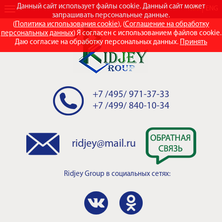
Данный сайт использует файлы cookie. Данный сайт может
RUS
ENG
запрашивать персональные данные.
(
Политика использования cookie
), (
Соглашение на обработку
персональных данных
) Я согласен с использованием файлов cookie.
Даю согласие на обработку персональных данных.
Принять
+7 /495/ 971-37-33
+7 /499/ 840-10-34
ridjey@mail.ru
Ridjey Group
в социальных сетях: