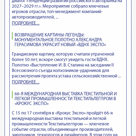
диалог «Тенденции развития российского авторынка на
2027–2029 гг.». Мероприятие собрало ключевых
игроков отрасли, топ-менеджмент компаний-
автопроизводителей, ...
ПОДРОБНЕЕ....
ВОЗВРАЩЕНИЕ КАРТИНЫ-ЛЕГЕНДЫ:
МОНУМЕНТАЛЬНОЕ ПОЛОТНО АЛЕКСАНДРА
ГЕРАСИМОВА УКРАСИТ НОВЫЙ «ВДНХ ЭКСПО»
Грандиозную картину, которую считали утраченной
более 50 лет, вскоре смогут увидеть гости ВДНХ.
Полотно «Выступление И. В. Сталина на заседании II
Всесоюзного съезда колхозников-ударников для
рассмотрения проекта устава сельскохозяйственной ...
ПОДРОБНЕЕ....
66-Я МЕЖДУНАРОДНАЯ ВЫСТАВКА ТЕКСТИЛЬНОЙ И
ЛЕГКОЙ ПРОМЫШЛЕННОСТИ ТЕКСТИЛЬЛЕГПРОМ В
«КРОКУС ЭКСПО»
С 15 по 17 сентября в «Крокус Экспо» пройдёт 66-я
международная выставка текстильной и легкой
промышленности Текстильлегпром — ключевое
событие отрасли, объединяющее производителей,
закупщиков, технологов и дизайнеров. В этом году на