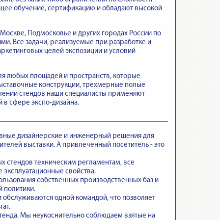
ющее обучение, сертификацию и обладают высокой
Москве, Подмосковье и других городах России по
ми. Все задачи, реализуемые при разработке и
аркетинговых целей экспозиции и условий
ля любых площадей и пространств, которые
выставочные конструкции, трехмерные полые
овлении стендов наши специалисты применяют
 в сфере экспо-дизайна.
ивные дизайнерские и инженерный решения для
телей выставки. А привлеченный посетитель - это
ых стендов техническим регламентам
, все
 эксплуатационные свойства.
пользования собственных производственных баз и
й политики.
и обслуживаются одной командой
, что позволяет
ат.
тенда
. Мы неукоснительно соблюдаем взятые на