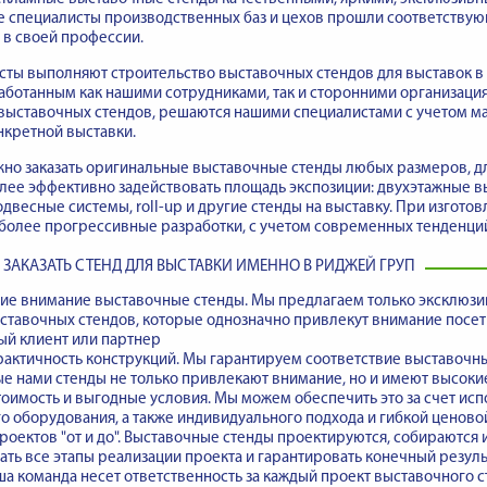
е специалисты производственных баз и цехов прошли соответству
в своей профессии.
ты выполняют строительство выставочных стендов для выставок в 
аботанным как нашими сотрудниками, так и сторонними организация
выставочных стендов, решаются нашими специалистами с учетом м
нкретной выставки.
но заказать оригинальные выставочные стенды любых размеров, д
лее эффективно задействовать площадь экспозиции: двухэтажные 
одвесные системы, roll-up и другие стенды на выставку. При изгот
более прогрессивные разработки, с учетом современных тенденций
 ЗАКАЗАТЬ СТЕНД ДЛЯ ВЫСТАВКИ ИМЕННО В РИДЖЕЙ ГРУП
е внимание выставочные стенды
. Мы предлагаем только эксклюз
ставочных стендов, которые однозначно привлекут внимание посети
ый клиент или партнер
рактичность конструкций. Мы гарантируем
соответствие выставочн
 нами стенды не только привлекают внимание, но и имеют высокие
оимость и выгодные условия. Мы можем обеспечить это за счет ис
 оборудования, а также индивидуального подхода и гибкой ценово
оектов "от и до".
Выставочные стенды проектируются, собираются 
ть все этапы реализации проекта и гарантировать конечный результ
а команда несет ответственность за каждый проект выставочного с