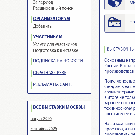
За период
М
Расширенный поиск
ОРГАНИЗАТОРАМ
ПР
Добавить
УЧАСТНИКАМ
Услуги для участников
ВЫСТАВОЧНЫЕ
Подготовка к выставке
Основным напра
ПОДПИСКА НА НОВОСТИ
России. Выстав
производственн
ОБРАТНАЯ СВЯЗЬ
Популярность э
РЕКЛАМА НА САЙТЕ
стендам в наше
архитекторами
в итоге не тол
заранее соглас
ВСЕ ВЫСТАВКИ МОСКВЫ
техническому р
посетителей вы
август 2026
Наша компания 
сентябрь 2026
проектов, а т
производить ре