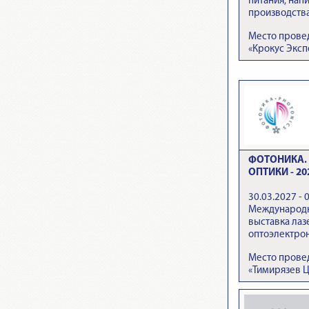
питания, напи
производств
Место прове
«Крокус Эксп
ФОТОНИКА. 
ОПТИКИ - 20
30.03.2027 - 
Международн
выставка лаз
оптоэлектро
Место провед
«Тимирязев 