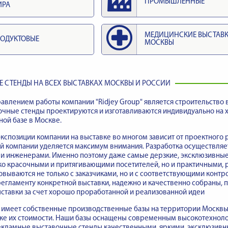
ПРОМЫШЛЕННЫЕ
ИРА
МЕДИЦИНСКИЕ ВЫСТАВ
ОДУКТОВЫЕ
МОСКВЫ
 СТЕНДЫ НА ВСЕХ ВЫСТАВКАХ МОСКВЫ И РОССИИ
влением работы компании "Ridjey Group" является строительство 
очные стенды проектируются и изготавливаются индивидуально на
ой базе в Москве.
кспозиции компании на выставке во многом зависит от проектного 
й компании уделяется максимум внимания. Разработка осуществляе
 и инженерами. Именно поэтому даже самые дерзкие, эксклюзивны
ько красочными и притягивающими посетителей, но и практичными,
овываются не только с заказчиками, но и с соответствующими кон
егламенту конкретной выставки, надежно и качественно собраны,
ставки за счет хорошо проработанной и реализованной идеи
имеет собственные производственные базы на территории Москвы, 
акже их стоимости. Наши базы оснащены современным высокотехно
кламные выставочные стенды качественными, яркими, эксклюзивны