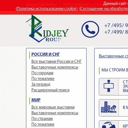
Данный сайт 
НАШИ ПАРТНЕРЫ
ПРЕДЛОЖЕНИЕ О СОТРУДНИЧЕСТВЕ
(
Политика использования cookie
), (
Соглашение на обработк
+7 /495/ 
+7 /499/ 
РОССИЯ И СНГ
Выставочные с
Все выставки России и СНГ
Выставочные комплексы
МЫ СТРОИМ В
По городам
По тематике
СТ
За период
Э
Расширенный поиск
ВЫ
МИР
Все мировые выставки
В 
Выставочные комплексы
По странам
По тематике
КР