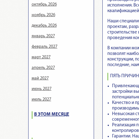
октябрь 2026
исполнения. Вс
квалификацией 
ноябрь 2026
Наши специалис
декабрь 2026
проектам, разр
строительстве 
январь 2027
проведения ко
февраль 2027
В компании мож
позволят наибо
март 2027
конструкции, п
последние, наи
апрель 2027
ПЯТЬ ПРИЧИН
май 2027
Привлекающи
июнь 2027
застройки вы
потенциальн
июль 2027
Качество и п
производимые
Невысокая ст
В ЭТОМ МЕСЯЦЕ
современного
Реализация пр
контролирова
Гарантии.
Наш