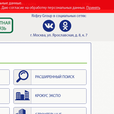
льные данные.
RUS
ENG
ТАКТЫ
КАРТА САЙТА
e. Даю согласие на обработку персональных данных.
Принять
Ridjey Group
в социальных сетях:
г.
Москва
,
ул. Ярославская, д. 8, к. 7
РАСШИРЕННЫЙ ПОИСК
КРОКУС ЭКСПО