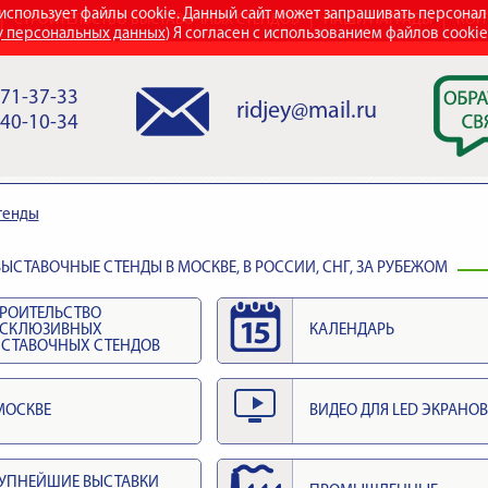
использует файлы cookie. Данный сайт может запрашивать персона
СТРОИТЕЛЬСТВО ВЫСТАВОЧНЫХ СТЕНДОВ
НАШИ НАГРАДЫ
КОН
у персональных данных
) Я согласен с использованием файлов cooki
971-37-33
ridjey@mail.ru
840-10-34
тенды
ЫСТАВОЧНЫЕ СТЕНДЫ В МОСКВЕ, В РОССИИ, СНГ, ЗА РУБЕЖОМ
РОИТЕЛЬСТВО
КСКЛЮЗИВНЫХ
КАЛЕНДАРЬ
СТАВОЧНЫХ СТЕНДОВ
МОСКВЕ
ВИДЕО ДЛЯ LED ЭКРАНОВ
УПНЕЙШИЕ ВЫСТАВКИ