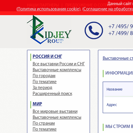
Данный сайт 
НАШИ ПАРТНЕРЫ
ПРЕДЛОЖЕНИЕ О СОТРУДНИЧЕСТВЕ
(
Политика использования cookie
), (
Соглашение на обработк
+7 /495/ 
+7 /499/ 
РОССИЯ И СНГ
Выставочные с
Все выставки России и СНГ
Выставочные комплексы
ИНФОРМАЦИЯ
По городам
По тематике
За период
Название
Расширенный поиск
МИР
Адрес
Все мировые выставки
Выставочные комплексы
По странам
МЫ СТРОИМ В
По тематике