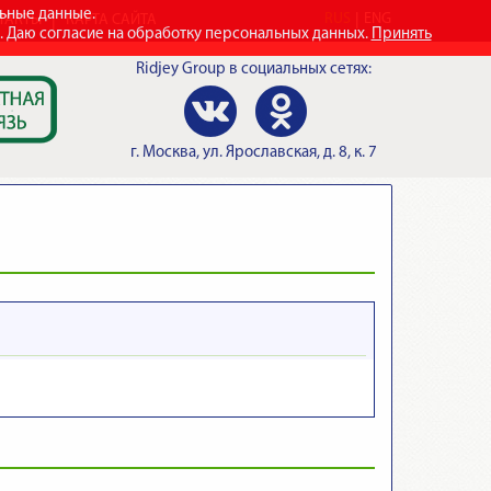
льные данные.
RUS
ENG
ТАКТЫ
КАРТА САЙТА
e. Даю согласие на обработку персональных данных.
Принять
Ridjey Group
в социальных сетях:
г.
Москва
,
ул. Ярославская, д. 8, к. 7