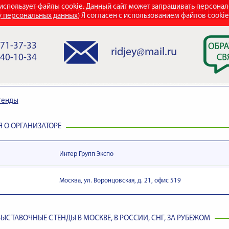
использует файлы cookie. Данный сайт может запрашивать персона
СТРОИТЕЛЬСТВО ВЫСТАВОЧНЫХ СТЕНДОВ
НАШИ НАГРАДЫ
КОН
у персональных данных
) Я согласен с использованием файлов cooki
971-37-33
ridjey@mail.ru
840-10-34
тенды
 О ОРГАНИЗАТОРЕ
Интер Групп Экспо
Москва, ул. Воронцовская, д. 21, офис 519
ЫСТАВОЧНЫЕ СТЕНДЫ В МОСКВЕ, В РОССИИ, СНГ, ЗА РУБЕЖОМ