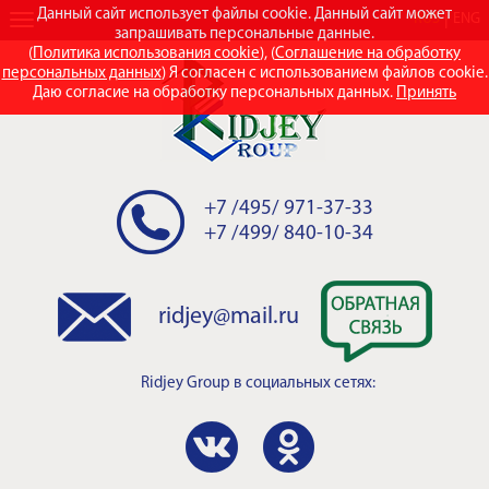
Данный сайт использует файлы cookie. Данный сайт может
RUS
ENG
запрашивать персональные данные.
(
Политика использования cookie
), (
Соглашение на обработку
персональных данных
) Я согласен с использованием файлов cookie.
Даю согласие на обработку персональных данных.
Принять
+7 /495/ 971-37-33
+7 /499/ 840-10-34
ridjey@mail.ru
Ridjey Group
в социальных сетях: