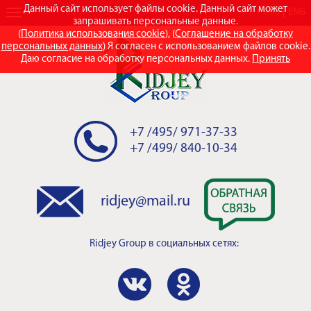
Данный сайт использует файлы cookie. Данный сайт может
RUS
ENG
запрашивать персональные данные.
(
Политика использования cookie
), (
Соглашение на обработку
персональных данных
) Я согласен с использованием файлов cookie.
Даю согласие на обработку персональных данных.
Принять
+7 /495/ 971-37-33
+7 /499/ 840-10-34
ridjey@mail.ru
Ridjey Group
в социальных сетях: