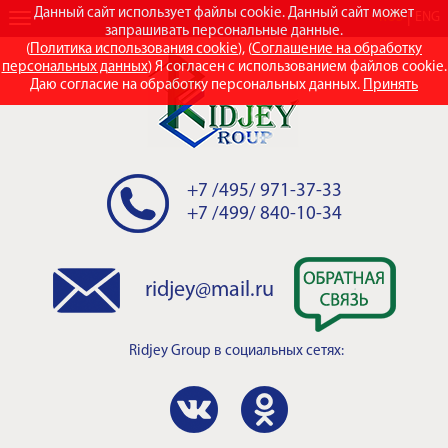
Данный сайт использует файлы cookie. Данный сайт может
RUS
ENG
запрашивать персональные данные.
(
Политика использования cookie
), (
Соглашение на обработку
персональных данных
) Я согласен с использованием файлов cookie.
Даю согласие на обработку персональных данных.
Принять
+7 /495/ 971-37-33
+7 /499/ 840-10-34
ridjey@mail.ru
Ridjey Group
в социальных сетях: