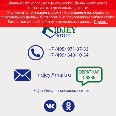
Данный сайт использует файлы cookie. Данный сайт может
RUS
ENG
запрашивать персональные данные.
(
Политика использования cookie
), (
Соглашение на обработку
персональных данных
) Я согласен с использованием файлов cookie.
Даю согласие на обработку персональных данных.
Принять
+7 /495/ 971-37-33
+7 /499/ 840-10-34
ridjey@mail.ru
Ridjey Group
в социальных сетях: