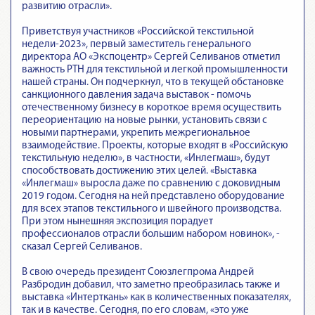
развитию отрасли».
Приветствуя участников «Российской текстильной
недели-2023», первый заместитель генерального
директора АО «Экспоцентр» Сергей Селиванов отметил
важность РТН для текстильной и легкой промышленности
нашей страны. Он подчеркнул, что в текущей обстановке
санкционного давления задача выставок - помочь
отечественному бизнесу в короткое время осуществить
переориентацию на новые рынки, установить связи с
новыми партнерами, укрепить межрегиональное
взаимодействие. Проекты, которые входят в «Российскую
текстильную неделю», в частности, «Инлегмаш», будут
способствовать достижению этих целей. «Выставка
«Инлегмаш» выросла даже по сравнению с доковидным
2019 годом. Сегодня на ней представлено оборудование
для всех этапов текстильного и швейного производства.
При этом нынешняя экспозиция порадует
профессионалов отрасли большим набором новинок», -
сказал Сергей Селиванов.
В свою очередь президент Союзлегпрома Андрей
Разбродин добавил, что заметно преобразилась также и
выставка «Интерткань» как в количественных показателях,
так и в качестве. Сегодня, по его словам, «это уже