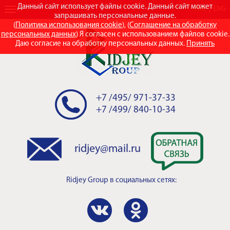
Данный сайт использует файлы cookie. Данный сайт может
RUS
ENG
запрашивать персональные данные.
(
Политика использования cookie
), (
Соглашение на обработку
персональных данных
) Я согласен с использованием файлов cookie.
Даю согласие на обработку персональных данных.
Принять
+7 /495/ 971-37-33
+7 /499/ 840-10-34
ridjey@mail.ru
Ridjey Group
в социальных сетях: