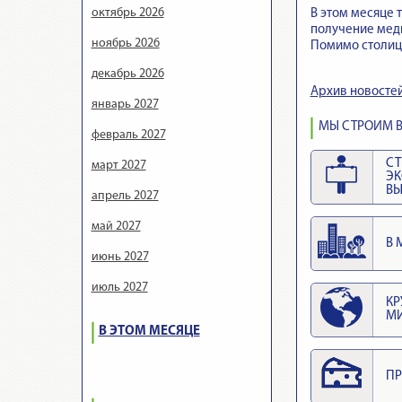
октябрь 2026
В этом месяце 
получение меди
ноябрь 2026
Помимо столицы
декабрь 2026
Архив новосте
январь 2027
МЫ СТРОИМ В
февраль 2027
СТ
март 2027
Э
ВЫ
апрель 2027
май 2027
В 
июнь 2027
июль 2027
КР
М
В ЭТОМ МЕСЯЦЕ
ПР