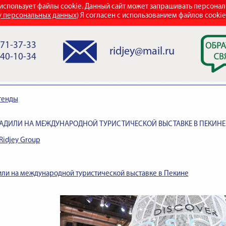
использует файлы cookie. Данный сайт может запрашивать персона
СТРОИТЕЛЬСТВО ВЫСТАВОЧНЫХ СТЕНДОВ
НАШИ НАГРАДЫ
КОН
у персональных данных
) Я согласен с использованием файлов cooki
971-37-33
ridjey@mail.ru
840-10-34
тенды
АДИЛИ НА МЕЖДУНАРОДНОЙ ТУРИСТИЧЕСКОЙ ВЫСТАВКЕ В ПЕКИНЕ
Ridjey Group
или на международной туристической выставке в Пекине