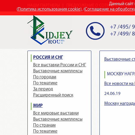
Данный сайт 
НАШИ ПАРТНЕРЫ
ПРЕДЛОЖЕНИЕ О СОТРУДНИЧЕСТВЕ
(
Политика использования cookie
), (
Соглашение на обработк
+7 /495/ 
+7 /499/ 
РОССИЯ И СНГ
Выставочные с
Все выставки России и СНГ
Выставочные комплексы
МОСКВУ НАГР
По городам
По тематике
Все новости на 
За период
24.06.19
Расширенный поиск
Москву наград
МИР
Все мировые выставки
Выставочные комплексы
По странам
По тематике