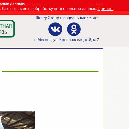
льные данные.
RUS
ENG
ТАКТЫ
КАРТА САЙТА
e. Даю согласие на обработку персональных данных.
Принять
Ridjey Group
в социальных сетях:
г.
Москва
,
ул. Ярославская, д. 8, к. 7