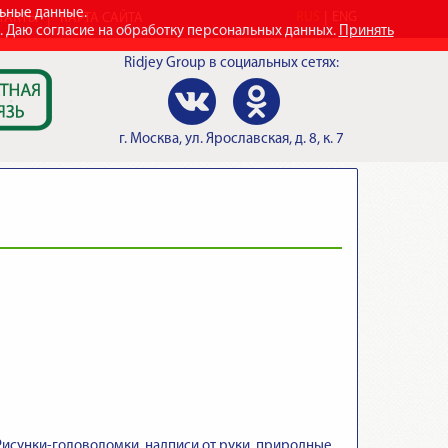
льные данные.
RUS
ENG
ТАКТЫ
КАРТА САЙТА
e. Даю согласие на обработку персональных данных.
Принять
Ridjey Group
в социальных сетях:
г.
Москва
,
ул. Ярославская, д. 8, к. 7
исунки-головоломки, надписи от руки, природные