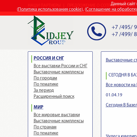
Данный сайт 
НАШИ ПАРТНЕРЫ
ПРЕДЛОЖЕНИЕ О СОТРУДНИЧЕСТВЕ
(
Политика использования cookie
), (
Соглашение на обработк
+7 /495/ 
+7 /499/ 
РОССИЯ И СНГ
Выставочные с
Все выставки России и СНГ
Выставочные комплексы
СЕГОДНЯ В Б
По городам
По тематике
Все новости на 
За период
01.04.19
Расширенный поиск
Сегодня В Базе
МИР
Все мировые выставки
Выставочные комплексы
По странам
По тематике
Чудеса ювелирн