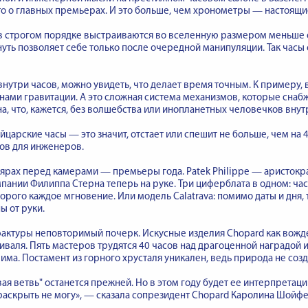
то о главных премьерах. И это больше, чем хронометры — настоящи
в строгом порядке выстраиваются во вселенную размером меньше 
уть позволяет себе только после очередной манипуляции. Так часы
 внутри часов, можно увидеть, что делает время точным. К примеру,
онами гравитации. А это сложная система механизмов, которые снаб
а, что, кажется, без волшебства или инопланетных человечков внутр
йцарские часы — это значит, отстает или спешит не больше, чем на 
ов для инженеров.
ярах перед камерами — премьеры года. Patek Philippe — аристокр
пании Филиппа Стерна теперь на руке. Три циферблата в одном: час
орого каждое мгновение. Или модель Calatrava: помимо даты и дня
ы от руки.
актуры неповторимый почерк. Искусные изделия Chopard как вожд
иваля. Пять мастеров трудятся 40 часов над драгоценной наградой и
има. Постамент из горного хрусталя уникален, ведь природа не соз
ая ветвь" останется прежней. Но в этом году будет ее интерпретаци
аскрыть не могу», — сказала сопрезидент Chopard Каролина Шойфе