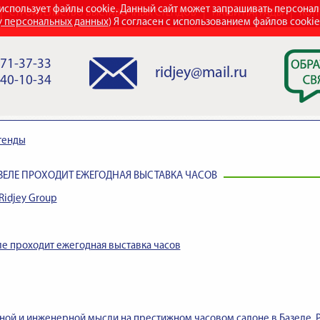
использует файлы cookie. Данный сайт может запрашивать персона
СТРОИТЕЛЬСТВО ВЫСТАВОЧНЫХ СТЕНДОВ
НАШИ НАГРАДЫ
КОН
у персональных данных
) Я согласен с использованием файлов cooki
971-37-33
ridjey@mail.ru
840-10-34
тенды
АЗЕЛЕ ПРОХОДИТ ЕЖЕГОДНАЯ ВЫСТАВКА ЧАСОВ
Ridjey Group
ле проходит ежегодная выставка часов
ой и инженерной мысли на престижном часовом салоне в Базеле. Р