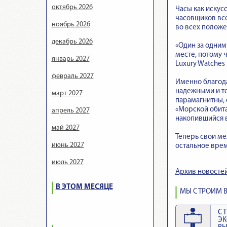
октябрь 2026
Часы как искус
часовщиков все
ноябрь 2026
во всех полож
декабрь 2026
«Один за одним
месте, потому 
январь 2027
Luxury Watches
февраль 2027
Именно благода
надежными и то
март 2027
парамагнитны, 
«Морской обита
апрель 2027
накопившийся в
май 2027
Теперь свои мех
июнь 2027
остальное время
июль 2027
Архив новосте
В ЭТОМ МЕСЯЦЕ
МЫ СТРОИМ В
СТ
Э