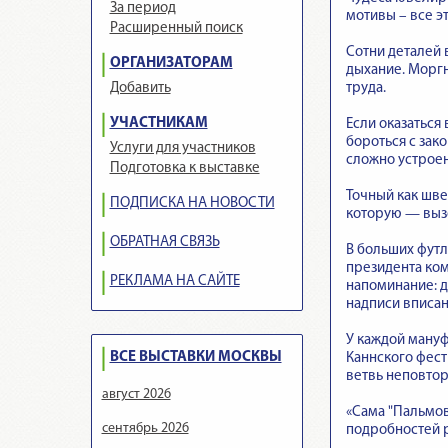
За период
мотивы – все э
Расширенный поиск
Сотни деталей 
ОРГАНИЗАТОРАМ
дыхание. Моргн
труда.
Добавить
УЧАСТНИКАМ
Если оказаться
бороться с зак
Услуги для участников
сложно устроен
Подготовка к выставке
Точный как шве
ПОДПИСКА НА НОВОСТИ
которую — выз
ОБРАТНАЯ СВЯЗЬ
В больших футл
президента ком
РЕКЛАМА НА САЙТЕ
напоминание: д
надписи вписан
У каждой мануф
ВСЕ ВЫСТАВКИ МОСКВЫ
Каннского фест
ветвь неповтор
август 2026
«Сама "Пальмов
сентябрь 2026
подробностей р