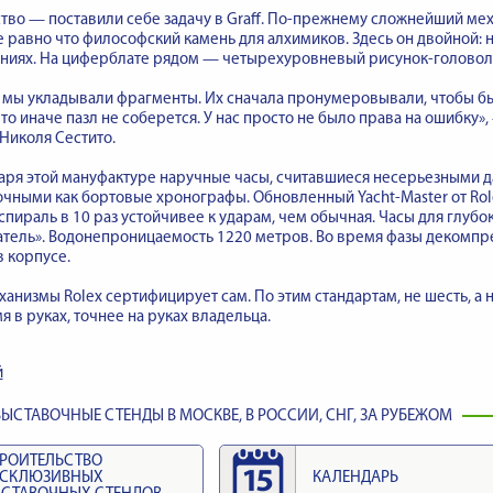
ство — поставили себе задачу в Graff. По-прежнему сложнейший меха
 равно что философский камень для алхимиков. Здесь он двойной: 
ениях. На циферблате рядом — четырехуровневый рисунок-головол
 мы укладывали фрагменты. Их сначала пронумеровывали, чтобы бы
что иначе пазл не соберется. У нас просто не было права на ошибку
 Николя Сестито.
ря этой мануфактуре наручные часы, считавшиеся несерьезными да
чными как бортовые хронографы. Обновленный Yacht-Master от Rol
спираль в 10 раз устойчивее к ударам, чем обычная. Часы для глубо
тель». Водонепроницаемость 1220 метров. Во время фазы декомпре
 корпусе.
анизмы Rolex сертифицирует сам. По этим стандартам, не шесть, а н
 в руках, точнее на руках владельца.
й
ЫСТАВОЧНЫЕ СТЕНДЫ В МОСКВЕ, В РОССИИ, СНГ, ЗА РУБЕЖОМ
РОИТЕЛЬСТВО
КСКЛЮЗИВНЫХ
КАЛЕНДАРЬ