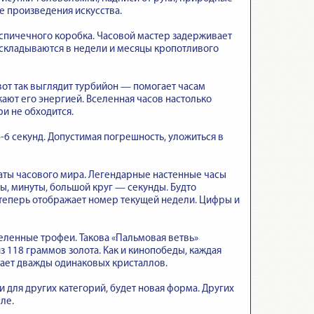
е произведения искусства.
спичечного коробка. Часовой мастер задерживает
 складываются в недели и месяцы кропотливого
 вот так выглядит турбийон — помогает часам
жают его энергией. Вселенная часов настолько
и не обходится.
4-6 секунд. Допустимая погрешность, уложиться в
аты часового мира. Легендарные настенные часы
ы, минуты, большой круг — секунды. Будто
, теперь отображает номер текущей недели. Цифры и
еленные трофеи. Такова «Пальмовая ветвь»
з 118 граммов золота. Как и кинопобеды, каждая
дает дважды одинаковых кристаллов.
и для других категорий, будет новая форма. Других
ле.