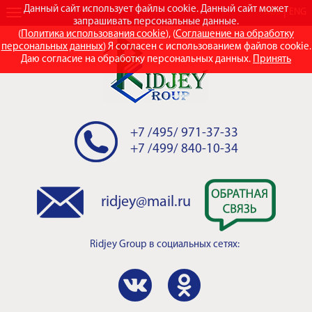
Данный сайт использует файлы cookie. Данный сайт может
RUS
ENG
запрашивать персональные данные.
(
Политика использования cookie
), (
Соглашение на обработку
персональных данных
) Я согласен с использованием файлов cookie.
Даю согласие на обработку персональных данных.
Принять
+7 /495/ 971-37-33
+7 /499/ 840-10-34
ridjey@mail.ru
Ridjey Group
в социальных сетях: