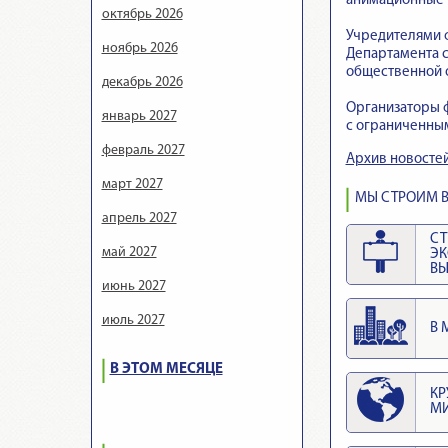
анимационные 
октябрь 2026
Учредителями ф
ноябрь 2026
Департамента с
общественной 
декабрь 2026
Организаторы ф
январь 2027
с ограниченны
февраль 2027
Архив новосте
март 2027
МЫ СТРОИМ В
апрель 2027
СТ
май 2027
Э
ВЫ
июнь 2027
июль 2027
В 
В ЭТОМ МЕСЯЦЕ
КР
М