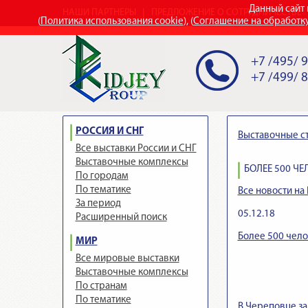
Данный сайт 
НАШИ ПАРТНЕРЫ
ПРЕДЛОЖЕНИЕ О СОТРУДНИЧЕСТВЕ
(
Политика использования cookie
), (
Соглашение на обработк
+7 /495/ 
+7 /499/ 
РОССИЯ И СНГ
Выставочные с
Все выставки России и СНГ
Выставочные комплексы
БОЛЕЕ 500 Ч
По городам
По тематике
Все новости на 
За период
05.12.18
Расширенный поиск
Более 500 чело
МИР
Все мировые выставки
Выставочные комплексы
По странам
По тематике
В Череповце з