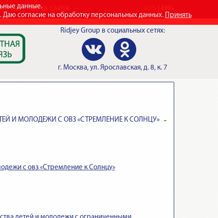
льные данные.
RUS
ENG
ТАКТЫ
КАРТА САЙТА
e. Даю согласие на обработку персональных данных.
Принять
Ridjey Group
в социальных сетях:
г.
Москва
,
ул. Ярославская, д. 8, к. 7
ТЕЙ И МОЛОДЕЖИ С ОВЗ «СТРЕМЛЕНИЕ К СОЛНЦУ»
одежи с овз «Стремление к Солнцу»
ства детей и молодежи с ограниченными