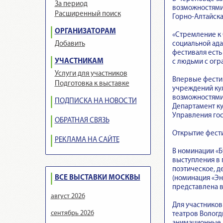
За период
возможностями 
Расширенный поиск
Горно-Алтайска
ОРГАНИЗАТОРАМ
«Стремление к 
социальной ада
Добавить
фестиваля есть
УЧАСТНИКАМ
с людьми с ог
Услуги для участников
Впервые фестив
Подготовка к выставке
учреждений ку
возможностями 
ПОДПИСКА НА НОВОСТИ
Департамент ку
Управления гос
ОБРАТНАЯ СВЯЗЬ
Открытие фест
РЕКЛАМА НА САЙТЕ
В номинации «Б
выступления в 
поэтическое, д
ВСЕ ВЫСТАВКИ МОСКВЫ
(номинация «Эн
представлена в
август 2026
Для участнико
сентябрь 2026
театров Вологд