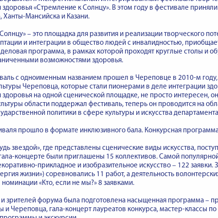
здоровья «Стремление к Солнцу». В этом году в фестивале приняли 
, Ханты-Мансийска и Казани.
Солнцу» – это площадка для развития и реализации творческого пот
птации и интеграции в общество людей с инвалидностью, приобщает
 деловая программа, в рамках которой проходят круглые столы и 
раниченными возможностями здоровья.
аль с одноименным названием прошел в Череповце в 2010-м году, а
льтуры Череповца, которые стали пионерами в деле интеграции зд
здоровья на одной сценической площадке, не просто интересен, он
льтуры области поддержал фестиваль, теперь он проводится на обл
ударственной политики в сфере культуры и искусства департамента
иваля прошло в формате инклюзивного бала. Конкурсная программ
удь звездой», где представлены сценические виды искусства, поступ
гала-концерте были приглашены 15 коллективов. Самой популярной
екоративно-прикладное и изобразительное искусство – 122 заявки. 
ергия жизни») соревновались 11 работ, а деятельность волонтерск
 номинации «Кто, если не мы?» 8 заявками.
в и зрителей форума была подготовлена насыщенная программа – 
ы и Череповца, гала-концерт лауреатов конкурса, мастер-классы п