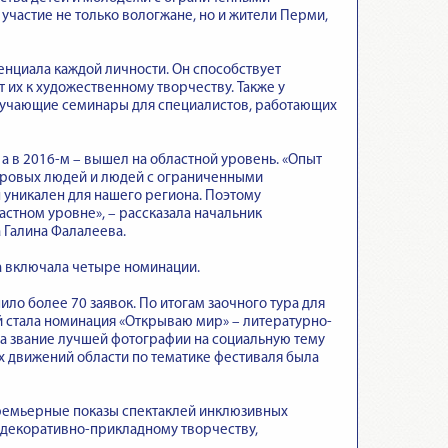
участие не только вологжане, но и жители Перми,
енциала каждой личности. Он способствует
 их к художественному творчеству. Также у
обучающие семинары для специалистов, работающих
 в 2016-м – вышел на областной уровень. «Опыт
оровых людей и людей с ограниченными
 уникален для нашего региона. Поэтому
астном уровне», – рассказала начальник
 Галина Фалалеева.
а включала четыре номинации.
ило более 70 заявок. По итогам заочного тура для
 стала номинация «Открываю мир» – литературно-
За звание лучшей фотографии на социальную тему
их движений области по тематике фестиваля была
премьерные показы спектаклей инклюзивных
о декоративно-прикладному творчеству,