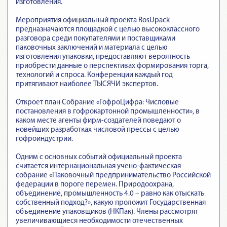
изготовления.
Мероприятия официальный проекта RosUpack
предназначаются площадкой с целью высококлассного
разговора среди покупателями и поставщиками
паковочных заключений и материала с целью
изготовления упаковки, предоставляют вероятность
приобрести данные о перспективах формирования торга,
технологий и спроса. Конференции каждый год
притягивают наиболее ТЫСЯЧИ экспертов.
Откроет план Собрание «ГофроЦифра: Числовые
постановления в гофрокартонной промышленности», в
каком месте агенты фирм-создателей поведают о
новейших разработках числовой прессы с целью
гофроиндустрии.
Одним с основных событий официальный проекта
считается интернациональная учено-фактическая
собрание «Паковочный предпринимательство Российской
федерации в пороге перемен. Природоохрана,
объединение, промышленность 4.0 – равно как отыскать
собственный подход?», какую проложит Государственная
объединение упаковщиков (НКПак). Члены рассмотрят
увеличивающиеся необходимости отечественных