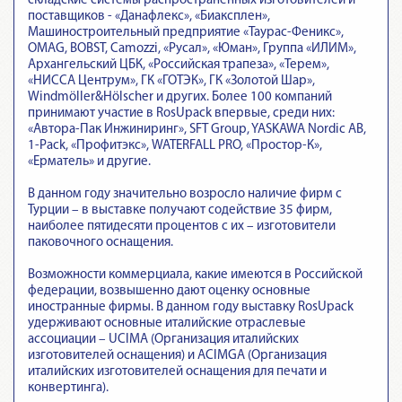
складские системы распространенных изготовителей и
поставщиков - «Данафлекс», «Биаксплен»,
Машиностроительный предприятие «Таурас-Феникс»,
OMAG, BOBST, Camozzi, «Русал», «Юман», Группа «ИЛИМ»,
Архангельский ЦБК, «Российская трапеза», «Терем»,
«НИССА Центрум», ГК «ГОТЭК», ГК «Золотой Шар»,
Windmöller&Hölscher и других. Более 100 компаний
принимают участие в RosUpack впервые, среди них:
«Автора-Пак Инжиниринг», SFT Group, YASKAWA Nordic AB,
1-Pack, «Профитэкс», WATERFALL PRO, «Простор-К»,
«Ерматель» и другие.
В данном году значительно возросло наличие фирм с
Турции – в выставке получают содействие 35 фирм,
наиболее пятидесяти процентов с их – изготовители
паковочного оснащения.
Возможности коммерциала, какие имеются в Российской
федерации, возвышенно дают оценку основные
иностранные фирмы. В данном году выставку RosUpack
удерживают основные италийские отраслевые
ассоциации – UCIMA (Организация италийских
изготовителей оснащения) и ACIMGA (Организация
италийских изготовителей оснащения для печати и
конвертинга).