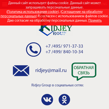
Данный сайт использует файлы cookie. Данный сайт может
RUS
ENG
запрашивать персональные данные.
(
Политика использования cookie
), (
Соглашение на обработку
персональных данных
) Я согласен с использованием файлов cookie.
Даю согласие на обработку персональных данных.
Принять
+7 /495/ 971-37-33
+7 /499/ 840-10-34
ridjey@mail.ru
Ridjey Group
в социальных сетях: