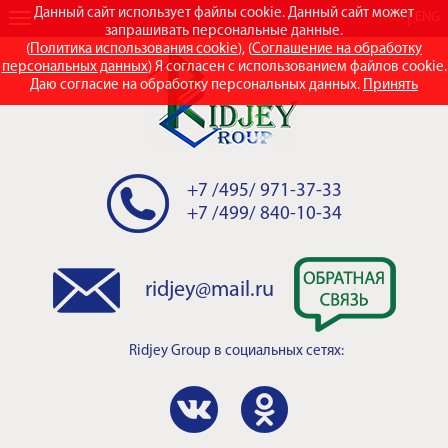
Данный сайт использует файлы cookie. Данный сайт может
RUS
ENG
запрашивать персональные данные.
(
Политика использования cookie
), (
Соглашение на обработку
персональных данных
) Я согласен с использованием файлов cookie.
Даю согласие на обработку персональных данных.
Принять
+7 /495/ 971-37-33
+7 /499/ 840-10-34
ridjey@mail.ru
Ridjey Group
в социальных сетях: