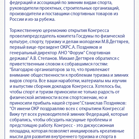
федераций и ассоциаций по зимним видам спорта,
руководители проектных, строительных организаций,
производители и поставщики спортивных товаров из
России и из-за рубежа.
Торжественную церемонию открытия Конгресса
провелипредседатель комитета Госдумы по физической
культуре, спорту, туризму и делам молодежи М.В.Дегтярев,
первый вице-президент ОКРС.А. Поздняков и
генеральный директор АНО "Форум" Спортивная
держава" А.В. Степанов. Михаил Дегтярев обратился с
приветственным словом к собравшимся гостям:
"Благодарю организаторов за то, что привлекают
внимание общественности к проблемам туризма и зимних
видов спорта. Все ваши наработки, материалы мы изучим
и выпустим сборник докладов Конгресса. Хотелось бы,
чтобы спорт и туризм приносили не только радость от
физической активности всем спортсменам, но и
приносили прибыль нашей стране".Станислав Поздняков:
"От имени ОКР поздравляю всех с открытием Конгресса!
Вижу тут всех руководителей зимних Федераций, которые
собрались, чтобы обсудить насущные проблемы и
предстоящую работу. Конгресс - это дискуссионная
площадка, которая позволяет инициировать креативные
мысли для развития внутреннего туризма и спорта в