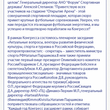
целом". Генеральный директор АНО "Форум" Спортивная
держава" Алексей Степанов: "Приветствую всех
участников на стадионе "Открытие Арена" - этой
совершенной спортивной площадке, которая скоро
примет крупные футбольные соревнования. Уверен, что
нам передастся эта мощная футбольная энергетика, и мы
успешно и плодотворно поработаем на Конгрессе!"
В рамках Конгресса состоялось пленарное заседание
«Актуальные вопросы, векторы развития физической
культуры, спорта и туризма в Российской Федерации»,
котороепровеластатс - секретарь – заместитель министра
спорта РФНаталья Паршикова.В нем также приняли
участие первый вице-президент Олимпийского комитета
РоссииПоздняков С.А.,президент Федерации бобслея и
скелетонаЗубков А.Ю.,директор Департамента развития
промышленностисоциально - значимых товаров
Минпромторга РоссииКолобов Д.В.,руководитель
Федерального агентства по туризмуСафонов
О.П.,президент Федерации керлинга РоссииСвищев
Д.А.,директор АНО «ПЦ «Динамо»Тюркин М.Л.,генеральный
директор «HartwallArena»
(Финляндия)KimmoKivisita.Наталия Паршикова
поприветствовала собравшихся гостей и отметила:
"Каждый год Конгресс расширяет рамки, собирает