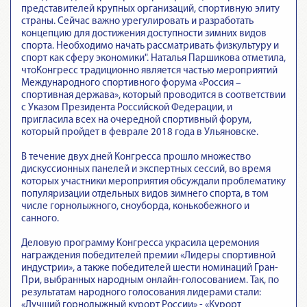
представителей крупных организаций, спортивную элиту
страны. Сейчас важно урегулировать и разработать
концепцию для достижения доступности зимних видов
спорта. Необходимо начать рассматривать физкультуру и
спорт как сферу экономики". Наталья Паршикова отметила,
чтоКонгресс традиционно является частью мероприятий
Международного спортивного форума «Россия –
спортивная держава», который проводится в соответствии
с Указом Президента Российской Федерации, и
пригласила всех на очередной спортивный форум,
который пройдет в феврале 2018 года в Ульяновске.
В течение двух дней Конгресса прошло множество
дискуссионных панелей и экспертных сессий, во время
которых участники мероприятия обсуждали проблематику
популяризации отдельных видов зимнего спорта, в том
числе горнолыжного, сноуборда, конькобежного и
санного.
Деловую программу Конгресса украсила церемония
награждения победителей премии «Лидеры спортивной
индустрии», а также победителей шести номинаций Гран-
При, выбранных народным онлайн-голосованием. Так, по
результатам народного голосования лидерами стали:
«Лучший горнолыжный курорт России» - «Курорт