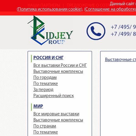
Данный сайт 
НАШИ ПАРТНЕРЫ
ПРЕДЛОЖЕНИЕ О СОТРУДНИЧЕСТВЕ
(
Политика использования cookie
), (
Соглашение на обработк
+7 /495/ 
+7 /499/ 
РОССИЯ И СНГ
Выставочные с
Все выставки России и СНГ
Выставочные комплексы
По городам
По тематике
За период
Расширенный поиск
МИР
Все мировые выставки
Выставочные комплексы
По странам
По тематике