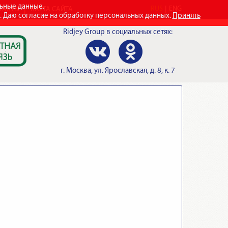
льные данные.
RUS
ENG
ТАКТЫ
КАРТА САЙТА
e. Даю согласие на обработку персональных данных.
Принять
Ridjey Group
в социальных сетях:
г.
Москва
,
ул. Ярославская, д. 8, к. 7