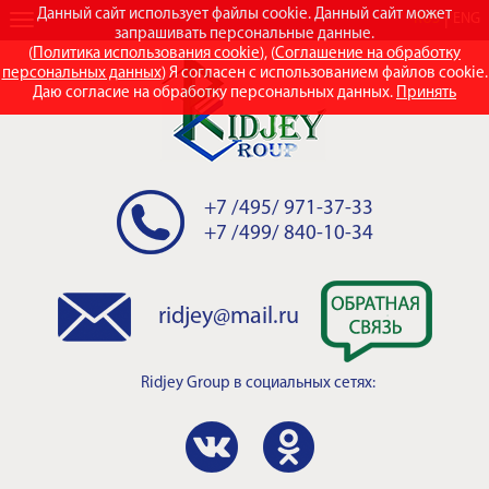
Данный сайт использует файлы cookie. Данный сайт может
RUS
ENG
запрашивать персональные данные.
(
Политика использования cookie
), (
Соглашение на обработку
персональных данных
) Я согласен с использованием файлов cookie.
Даю согласие на обработку персональных данных.
Принять
+7 /495/ 971-37-33
+7 /499/ 840-10-34
ridjey@mail.ru
Ridjey Group
в социальных сетях: