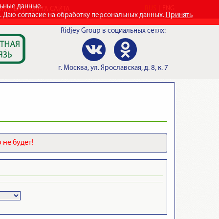
льные данные.
RUS
ENG
ТАКТЫ
КАРТА САЙТА
e. Даю согласие на обработку персональных данных.
Принять
Ridjey Group
в социальных сетях:
г.
Москва
,
ул. Ярославская, д. 8, к. 7
 не будет!