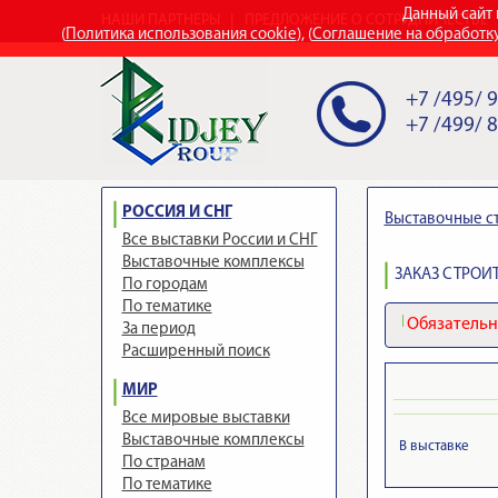
Данный сайт 
НАШИ ПАРТНЕРЫ
ПРЕДЛОЖЕНИЕ О СОТРУДНИЧЕСТВЕ
(
Политика использования cookie
), (
Соглашение на обработк
+7 /495/ 
+7 /499/ 
РОССИЯ И СНГ
Выставочные с
Все выставки России и СНГ
Выставочные комплексы
ЗАКАЗ СТРОИТ
По городам
По тематике
Обязательно
За период
Расширенный поиск
МИР
Все мировые выставки
Выставочные комплексы
В выставке
По странам
По тематике