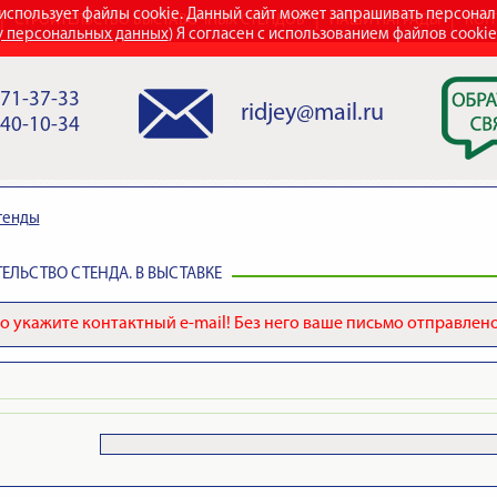
использует файлы cookie. Данный сайт может запрашивать персона
СТРОИТЕЛЬСТВО ВЫСТАВОЧНЫХ СТЕНДОВ
НАШИ НАГРАДЫ
КОН
у персональных данных
) Я согласен с использованием файлов cooki
971-37-33
ridjey@mail.ru
840-10-34
тенды
ЕЛЬСТВО СТЕНДА. В ВЫСТАВКЕ
 укажите контактный e-mail! Без него ваше письмо отправлено