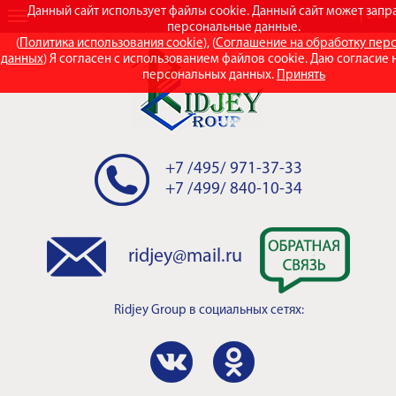
Данный сайт использует файлы cookie. Данный сайт может зап
RUS
ENG
персональные данные.
(
Политика использования cookie
), (
Соглашение на обработку пер
данных
) Я согласен с использованием файлов cookie. Даю согласие 
персональных данных.
Принять
+7 /495/ 971-37-33
+7 /499/ 840-10-34
ridjey@mail.ru
Ridjey Group
в социальных сетях: