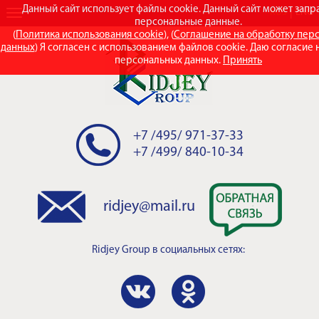
Данный сайт использует файлы cookie. Данный сайт может зап
RUS
ENG
персональные данные.
(
Политика использования cookie
), (
Соглашение на обработку пер
данных
) Я согласен с использованием файлов cookie. Даю согласие 
персональных данных.
Принять
+7 /495/ 971-37-33
+7 /499/ 840-10-34
ridjey@mail.ru
Ridjey Group
в социальных сетях: