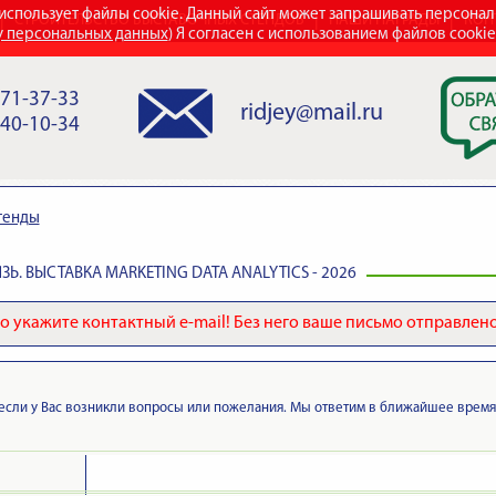
использует файлы cookie. Данный сайт может запрашивать персона
СТРОИТЕЛЬСТВО ВЫСТАВОЧНЫХ СТЕНДОВ
НАШИ НАГРАДЫ
КОН
у персональных данных
) Я согласен с использованием файлов cooki
971-37-33
ridjey@mail.ru
840-10-34
тенды
ЗЬ. ВЫСТАВКА MARKETING DATA ANALYTICS - 2026
 укажите контактный e-mail! Без него ваше письмо отправлено
если у Вас возникли вопросы или пожелания. Мы ответим в ближайшее время