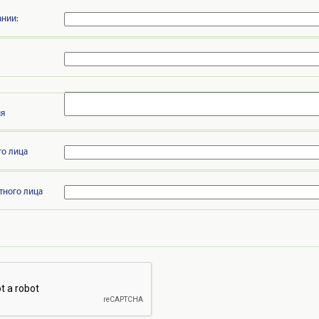
нии:
ия
го лица
тного лица