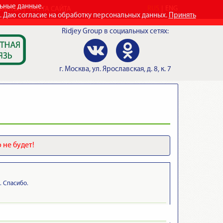
льные данные.
RUS
ENG
ТАКТЫ
КАРТА САЙТА
e. Даю согласие на обработку персональных данных.
Принять
Ridjey Group
в социальных сетях:
г.
Москва
,
ул. Ярославская, д. 8, к. 7
 не будет!
. Спасибо.