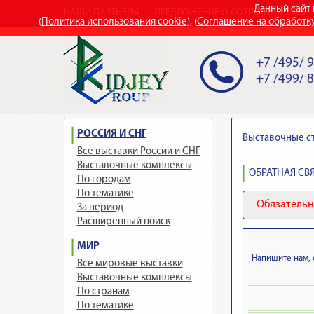
Данный сайт 
НАШИ ПАРТНЕРЫ
ПРЕДЛОЖЕНИЕ О СОТРУДНИЧЕСТВЕ
(
Политика использования cookie
), (
Соглашение на обработк
+7 /495/ 
+7 /499/ 
РОССИЯ И СНГ
Выставочные с
Все выставки России и СНГ
Выставочные комплексы
ОБРАТНАЯ СВЯ
По городам
По тематике
Обязательно
За период
Расширенный поиск
МИР
Напишите нам, 
Все мировые выставки
Выставочные комплексы
По странам
По тематике