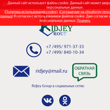
Данный сайт использует файлы cookie. Данный сайт может зап
RUS
ENG
персональные данные.
(
Политика использования cookie
), (
Соглашение на обработку пер
данных
) Я согласен с использованием файлов cookie. Даю согласие 
персональных данных.
Принять
+7 /495/ 971-37-33
+7 /499/ 840-10-34
ridjey@mail.ru
Ridjey Group
в социальных сетях: