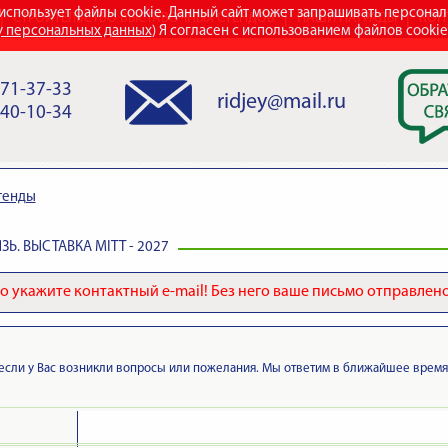
использует файлы cookie. Данный сайт может запрашивать персона
СТРОИТЕЛЬСТВО ВЫСТАВОЧНЫХ СТЕНДОВ
НАШИ НАГРАДЫ
КОН
у персональных данных
) Я согласен с использованием файлов cooki
971-37-33
ridjey@mail.ru
840-10-34
тенды
ЗЬ. ВЫСТАВКА MITT - 2027
 укажите контактный e-mail! Без него ваше письмо отправлено
если у Вас возникли вопросы или пожелания. Мы ответим в ближайшее время