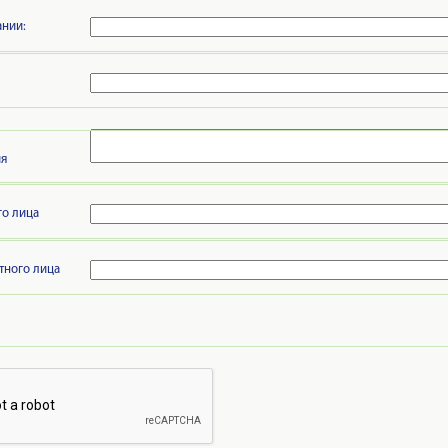
нии:
ия
го лица
тного лица