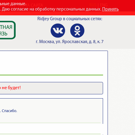
льные данные.
RUS
ENG
ТАКТЫ
КАРТА САЙТА
e. Даю согласие на обработку персональных данных.
Принять
Ridjey Group
в социальных сетях:
г.
Москва
,
ул. Ярославская, д. 8, к. 7
 не будет!
. Спасибо.