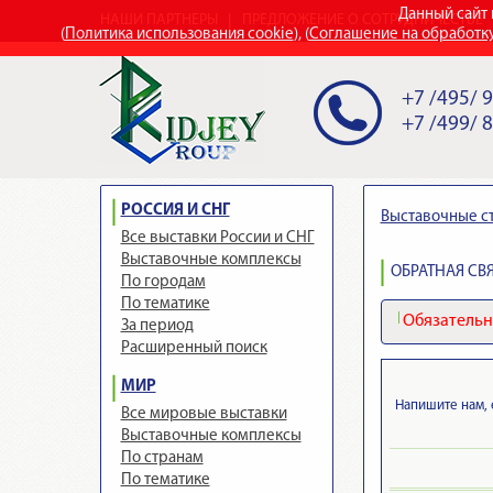
Данный сайт 
НАШИ ПАРТНЕРЫ
ПРЕДЛОЖЕНИЕ О СОТРУДНИЧЕСТВЕ
(
Политика использования cookie
), (
Соглашение на обработк
+7 /495/ 
+7 /499/ 
РОССИЯ И СНГ
Выставочные с
Все выставки России и СНГ
Выставочные комплексы
ОБРАТНАЯ СВЯ
По городам
По тематике
Обязательно
За период
Расширенный поиск
МИР
Напишите нам, 
Все мировые выставки
Выставочные комплексы
По странам
По тематике