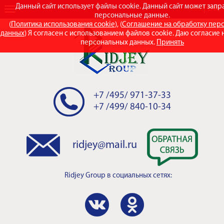
Данный сайт использует файлы cookie. Данный сайт может зап
RUS
ENG
персональные данные.
(
Политика использования cookie
), (
Соглашение на обработку пер
данных
) Я согласен с использованием файлов cookie. Даю согласие 
персональных данных.
Принять
+7 /495/ 971-37-33
+7 /499/ 840-10-34
ridjey@mail.ru
Ridjey Group
в социальных сетях: