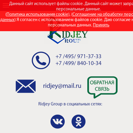
Данный сайт использует файлы cookie. Данный сайт может зап
RUS
ENG
персональные данные.
(
Политика использования cookie
), (
Соглашение на обработку пер
данных
) Я согласен с использованием файлов cookie. Даю согласие 
персональных данных.
Принять
+7 /495/ 971-37-33
+7 /499/ 840-10-34
ridjey@mail.ru
Ridjey Group
в социальных сетях: