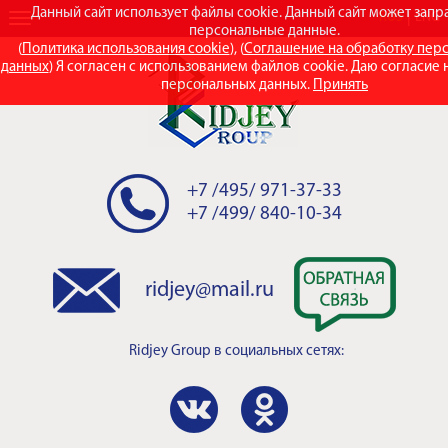
Данный сайт использует файлы cookie. Данный сайт может зап
RUS
ENG
персональные данные.
(
Политика использования cookie
), (
Соглашение на обработку пер
данных
) Я согласен с использованием файлов cookie. Даю согласие 
персональных данных.
Принять
+7 /495/ 971-37-33
+7 /499/ 840-10-34
ridjey@mail.ru
Ridjey Group
в социальных сетях: