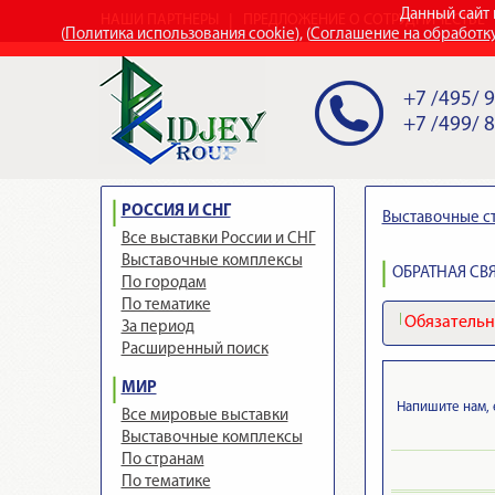
Данный сайт 
НАШИ ПАРТНЕРЫ
ПРЕДЛОЖЕНИЕ О СОТРУДНИЧЕСТВЕ
(
Политика использования cookie
), (
Соглашение на обработк
+7 /495/ 
+7 /499/ 
РОССИЯ И СНГ
Выставочные с
Все выставки России и СНГ
Выставочные комплексы
ОБРАТНАЯ СВЯ
По городам
По тематике
Обязательно
За период
Расширенный поиск
МИР
Напишите нам, 
Все мировые выставки
Выставочные комплексы
По странам
По тематике