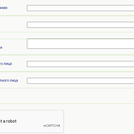
нии:
ия
го лица
тного лица