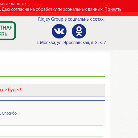
льные данные.
RUS
ENG
ТАКТЫ
КАРТА САЙТА
e. Даю согласие на обработку персональных данных.
Принять
Ridjey Group
в социальных сетях:
г.
Москва
,
ул. Ярославская, д. 8, к. 7
 не будет!
. Спасибо.