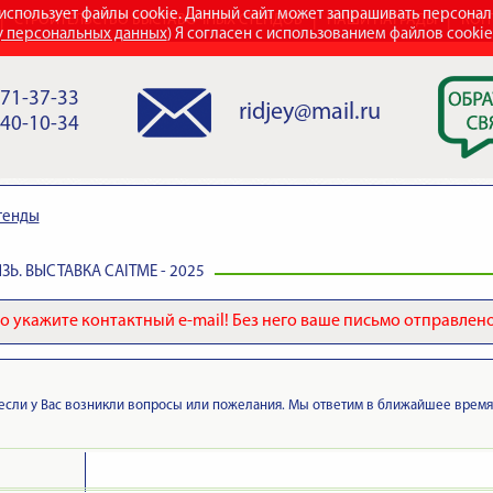
использует файлы cookie. Данный сайт может запрашивать персона
СТРОИТЕЛЬСТВО ВЫСТАВОЧНЫХ СТЕНДОВ
НАШИ НАГРАДЫ
КОН
у персональных данных
) Я согласен с использованием файлов cooki
971-37-33
ridjey@mail.ru
840-10-34
тенды
ЗЬ. ВЫСТАВКА CAITME - 2025
 укажите контактный e-mail! Без него ваше письмо отправлено
если у Вас возникли вопросы или пожелания. Мы ответим в ближайшее время