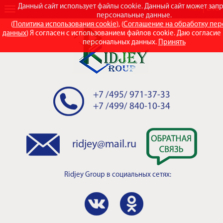
Данный сайт использует файлы cookie. Данный сайт может зап
RUS
ENG
персональные данные.
(
Политика использования cookie
), (
Соглашение на обработку пе
данных
) Я согласен с использованием файлов cookie. Даю согласие
персональных данных.
Принять
+7 /495/ 971-37-33
+7 /499/ 840-10-34
ridjey@mail.ru
Ridjey Group
в социальных сетях: