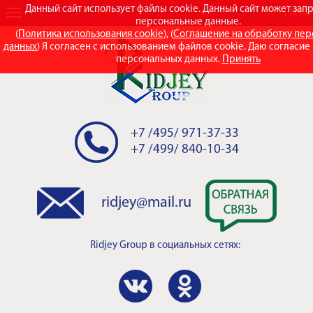
Данный сайт использует файлы cookie. Данный сайт может зап
RUS
ENG
персональные данные.
(
Политика использования cookie
), (
Соглашение на обработку пе
данных
) Я согласен с использованием файлов cookie. Даю согласие
персональных данных.
Принять
+7 /495/ 971-37-33
+7 /499/ 840-10-34
ridjey@mail.ru
Ridjey Group
в социальных сетях: