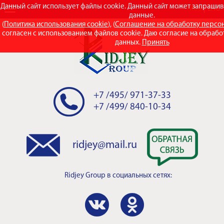
Данный сайт использует файлы cookie. Данный сайт может запраши
RUS
ENG
данные.
(
Политика использования cookie
), (
Соглашение на обработку персо
согласен с использованием файлов cookie. Даю согласие на обраб
данных.
Принять
+7 /495/ 971-37-33
+7 /499/ 840-10-34
ridjey@mail.ru
Ridjey Group
в социальных сетях: