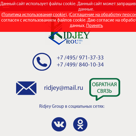
Данный сайт использует файлы cookie. Данный сайт может запраши
RUS
ENG
данные.
(
Политика использования cookie
), (
Соглашение на обработку персо
согласен с использованием файлов cookie. Даю согласие на обраб
данных.
Принять
+7 /495/ 971-37-33
+7 /499/ 840-10-34
ridjey@mail.ru
Ridjey Group
в социальных сетях: