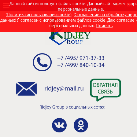
Данный сайт использует файлы cookie. Данный сайт может зап
RUS
ENG
персональные данные.
(
Политика использования cookie
), (
Соглашение на обработку пер
данных
) Я согласен с использованием файлов cookie. Даю согласие 
персональных данных.
Принять
+7 /495/ 971-37-33
+7 /499/ 840-10-34
ridjey@mail.ru
Ridjey Group
в социальных сетях: