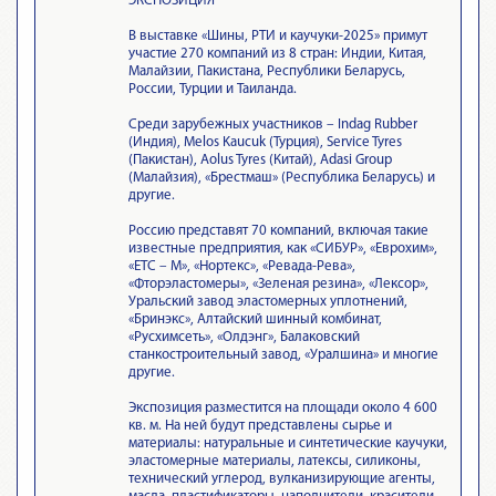
ЭКСПОЗИЦИЯ
В выставке «Шины, РТИ и каучуки-2025» примут
участие 270 компаний из 8 стран: Индии, Китая,
Малайзии, Пакистана, Республики Беларусь,
России, Турции и Таиланда.
Среди зарубежных участников – Indag Rubber
(Индия), Melos Kaucuk (Турция), Service Tyres
(Пакистан), Aolus Tyres (Китай), Adasi Group
(Малайзия), «Брестмаш» (Республика Беларусь) и
другие.
Россию представят 70 компаний, включая такие
известные предприятия, как «СИБУР», «Еврохим»,
«ЕТС – М», «Нортекс», «Ревада-Рева»,
«Фторэластомеры», «Зеленая резина», «Лексор»,
Уральский завод эластомерных уплотнений,
«Бринэкс», Алтайский шинный комбинат,
«Русхимсеть», «Олдэнг», Балаковский
станкостроительный завод, «Уралшина» и многие
другие.
Экспозиция разместится на площади около 4 600
кв. м. На ней будут представлены сырье и
материалы: натуральные и синтетические каучуки,
эластомерные материалы, латексы, силиконы,
технический углерод, вулканизирующие агенты,