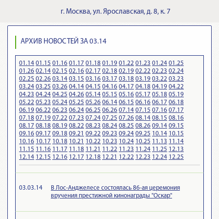
г.
Москва
,
ул. Ярославская, д. 8, к. 7
АРХИВ НОВОСТЕЙ ЗА 03.14
01.14
01.15
01.16
01.17
01.18
01.19
01.22
01.23
01.24
01.25
01.26
02.14
02.15
02.16
02.17
02.18
02.19
02.22
02.23
02.24
02.25
02.26
03.14
03.15
03.16
03.17
03.18
03.19
03.22
03.23
03.24
03.25
03.26
04.14
04.15
04.16
04.17
04.18
04.19
04.22
04.23
04.24
04.25
04.26
05.14
05.15
05.16
05.17
05.18
05.19
05.22
05.23
05.24
05.25
05.26
06.14
06.15
06.16
06.17
06.18
06.19
06.22
06.23
06.24
06.25
06.26
07.14
07.15
07.16
07.17
07.18
07.19
07.22
07.23
07.24
07.25
07.26
08.14
08.15
08.16
08.17
08.18
08.19
08.22
08.23
08.24
08.25
08.26
09.14
09.15
09.16
09.17
09.18
09.21
09.22
09.23
09.24
09.25
10.14
10.15
10.16
10.17
10.18
10.21
10.22
10.23
10.24
10.25
11.13
11.14
11.15
11.16
11.17
11.18
11.21
11.22
11.23
11.24
11.25
12.13
12.14
12.15
12.16
12.17
12.18
12.21
12.22
12.23
12.24
12.25
03.03.14
В Лос-Анджелесе состоялась 86-ая церемония
вручения престижной кинонаграды "Оскар"