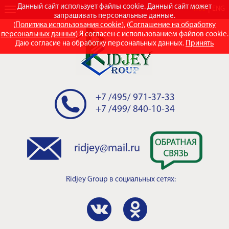
Данный сайт использует файлы cookie. Данный сайт может
RUS
ENG
запрашивать персональные данные.
(
Политика использования cookie
), (
Соглашение на обработку
персональных данных
) Я согласен с использованием файлов cookie.
Даю согласие на обработку персональных данных.
Принять
+7 /495/ 971-37-33
+7 /499/ 840-10-34
ridjey@mail.ru
Ridjey Group
в социальных сетях: