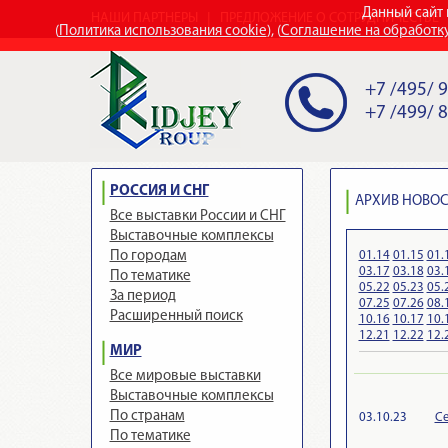
Данный сайт 
НАШИ ПАРТНЕРЫ
ПРЕДЛОЖЕНИЕ О СОТРУДНИЧЕСТВЕ
(
Политика использования cookie
), (
Соглашение на обработк
+7 /495/ 
+7 /499/ 
РОССИЯ И СНГ
АРХИВ НОВОСТ
Все выставки России и СНГ
Выставочные комплексы
01.14
01.15
01.
По городам
03.17
03.18
03.
По тематике
05.22
05.23
05.
За период
07.25
07.26
08.
Расширенный поиск
10.16
10.17
10.
12.21
12.22
12.
МИР
Все мировые выставки
Выставочные комплексы
По странам
03.10.23
Се
По тематике