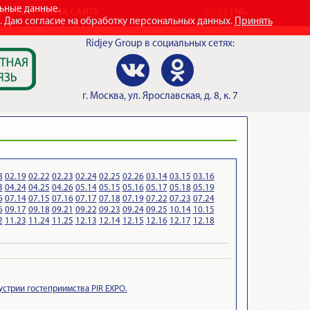
льные данные.
RUS
ENG
ТАКТЫ
КАРТА САЙТА
e. Даю согласие на обработку персональных данных.
Принять
Ridjey Group
в социальных сетях:
г.
Москва
,
ул. Ярославская, д. 8, к. 7
8
02.19
02.22
02.23
02.24
02.25
02.26
03.14
03.15
03.16
3
04.24
04.25
04.26
05.14
05.15
05.16
05.17
05.18
05.19
6
07.14
07.15
07.16
07.17
07.18
07.19
07.22
07.23
07.24
6
09.17
09.18
09.21
09.22
09.23
09.24
09.25
10.14
10.15
2
11.23
11.24
11.25
12.13
12.14
12.15
12.16
12.17
12.18
устрии гостеприимства PIR EXPO.