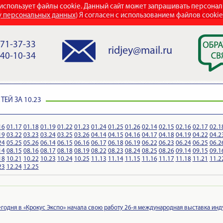
использует файлы cookie. Данный сайт может запрашивать персона
СТРОИТЕЛЬСТВО ВЫСТАВОЧНЫХ СТЕНДОВ
НАШИ НАГРАДЫ
КОН
у персональных данных
) Я согласен с использованием файлов cooki
971-37-33
ridjey@mail.ru
840-10-34
ЕЙ ЗА 10.23
16
01.17
01.18
01.19
01.22
01.23
01.24
01.25
01.26
02.14
02.15
02.16
02.17
02.1
19
03.22
03.23
03.24
03.25
03.26
04.14
04.15
04.16
04.17
04.18
04.19
04.22
04.2
24
05.25
05.26
06.14
06.15
06.16
06.17
06.18
06.19
06.22
06.23
06.24
06.25
06.2
14
08.15
08.16
08.17
08.18
08.19
08.22
08.23
08.24
08.25
08.26
09.14
09.15
09.1
18
10.21
10.22
10.23
10.24
10.25
11.13
11.14
11.15
11.16
11.17
11.18
11.21
11.2
23
12.24
12.25
годня в «Крокус Экспо» начала свою работу 26-я международная выставка инд