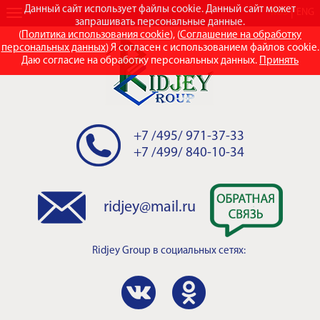
Данный сайт использует файлы cookie. Данный сайт может
RUS
ENG
запрашивать персональные данные.
(
Политика использования cookie
), (
Соглашение на обработку
персональных данных
) Я согласен с использованием файлов cookie.
Даю согласие на обработку персональных данных.
Принять
+7 /495/ 971-37-33
+7 /499/ 840-10-34
ridjey@mail.ru
Ridjey Group
в социальных сетях: