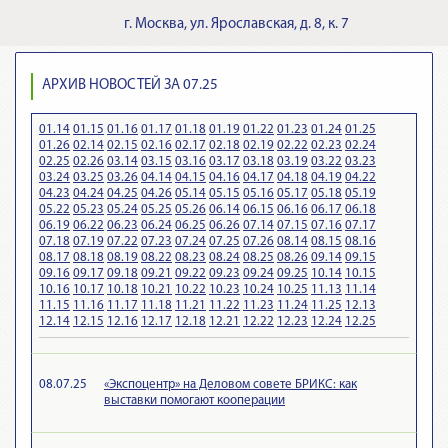
г.
Москва
,
ул. Ярославская, д. 8, к. 7
АРХИВ НОВОСТЕЙ ЗА 07.25
01.14
01.15
01.16
01.17
01.18
01.19
01.22
01.23
01.24
01.25
01.26
02.14
02.15
02.16
02.17
02.18
02.19
02.22
02.23
02.24
02.25
02.26
03.14
03.15
03.16
03.17
03.18
03.19
03.22
03.23
03.24
03.25
03.26
04.14
04.15
04.16
04.17
04.18
04.19
04.22
04.23
04.24
04.25
04.26
05.14
05.15
05.16
05.17
05.18
05.19
05.22
05.23
05.24
05.25
05.26
06.14
06.15
06.16
06.17
06.18
06.19
06.22
06.23
06.24
06.25
06.26
07.14
07.15
07.16
07.17
07.18
07.19
07.22
07.23
07.24
07.25
07.26
08.14
08.15
08.16
08.17
08.18
08.19
08.22
08.23
08.24
08.25
08.26
09.14
09.15
09.16
09.17
09.18
09.21
09.22
09.23
09.24
09.25
10.14
10.15
10.16
10.17
10.18
10.21
10.22
10.23
10.24
10.25
11.13
11.14
11.15
11.16
11.17
11.18
11.21
11.22
11.23
11.24
11.25
12.13
12.14
12.15
12.16
12.17
12.18
12.21
12.22
12.23
12.24
12.25
08.07.25
«Экспоцентр» на Деловом совете БРИКС: как
выставки помогают кооперации