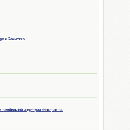
rage в Хошимине
автомобильной индустрии «Интеравто».