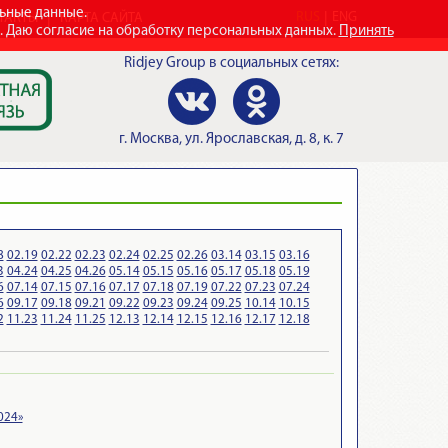
льные данные.
RUS
ENG
ТАКТЫ
КАРТА САЙТА
e. Даю согласие на обработку персональных данных.
Принять
Ridjey Group
в социальных сетях:
г.
Москва
,
ул. Ярославская, д. 8, к. 7
8
02.19
02.22
02.23
02.24
02.25
02.26
03.14
03.15
03.16
3
04.24
04.25
04.26
05.14
05.15
05.16
05.17
05.18
05.19
6
07.14
07.15
07.16
07.17
07.18
07.19
07.22
07.23
07.24
6
09.17
09.18
09.21
09.22
09.23
09.24
09.25
10.14
10.15
2
11.23
11.24
11.25
12.13
12.14
12.15
12.16
12.17
12.18
024»