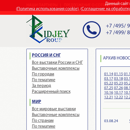
Данный сайт 
НАШИ ПАРТНЕРЫ
ПРЕДЛОЖЕНИЕ О СОТРУДНИЧЕСТВЕ
(
Политика использования cookie
), (
Соглашение на обработк
+7 /495/ 
+7 /499/ 
РОССИЯ И СНГ
АРХИВ НОВОСТ
Все выставки России и СНГ
Выставочные комплексы
01.14
01.15
01.
По городам
03.17
03.18
03.
По тематике
05.22
05.23
05.
За период
07.25
07.26
08.
Расширенный поиск
10.16
10.17
10.
12.21
12.22
12.
МИР
Все мировые выставки
Выставочные комплексы
По странам
03.08.24
По тематике