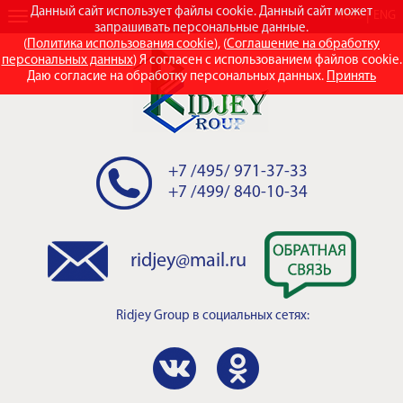
Данный сайт использует файлы cookie. Данный сайт может
RUS
ENG
запрашивать персональные данные.
(
Политика использования cookie
), (
Соглашение на обработку
персональных данных
) Я согласен с использованием файлов cookie.
Даю согласие на обработку персональных данных.
Принять
+7 /495/ 971-37-33
+7 /499/ 840-10-34
ridjey@mail.ru
Ridjey Group
в социальных сетях: