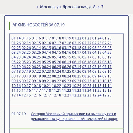
г.
Москва
,
ул. Ярославская, д. 8, к. 7
АРХИВ НОВОСТЕЙ ЗА 07.19
01.14
01.15
01.16
01.17
01.18
01.19
01.22
01.23
01.24
01.25
01.26
02.14
02.15
02.16
02.17
02.18
02.19
02.22
02.23
02.24
02.25
02.26
03.14
03.15
03.16
03.17
03.18
03.19
03.22
03.23
03.24
03.25
03.26
04.14
04.15
04.16
04.17
04.18
04.19
04.22
04.23
04.24
04.25
04.26
05.14
05.15
05.16
05.17
05.18
05.19
05.22
05.23
05.24
05.25
05.26
06.14
06.15
06.16
06.17
06.18
06.19
06.22
06.23
06.24
06.25
06.26
07.14
07.15
07.16
07.17
07.18
07.19
07.22
07.23
07.24
07.25
07.26
08.14
08.15
08.16
08.17
08.18
08.19
08.22
08.23
08.24
08.25
08.26
09.14
09.15
09.16
09.17
09.18
09.21
09.22
09.23
09.24
09.25
10.14
10.15
10.16
10.17
10.18
10.21
10.22
10.23
10.24
10.25
11.13
11.14
11.15
11.16
11.17
11.18
11.21
11.22
11.23
11.24
11.25
12.13
12.14
12.15
12.16
12.17
12.18
12.21
12.22
12.23
12.24
12.25
01.07.19
Сегодня Москвичей пригласили на выставку роз и
декоративных кустарников в «Аптекарский огород»