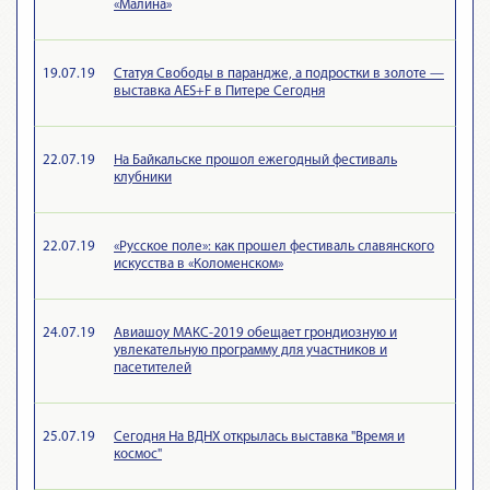
«Малина»
19.07.19
Статуя Свободы в парандже, а подростки в золоте —
выставка AES+F в Питере Сегодня
22.07.19
На Байкальске прошол ежегодный фестиваль
клубники
22.07.19
«Русское поле»: как прошел фестиваль славянского
искусства в «Коломенском»
24.07.19
Авиашоу МАКС-2019 обещает грондиозную и
увлекательную программу для участников и
пасетителей
25.07.19
Сегодня На ВДНХ открылась выставка "Время и
космос"