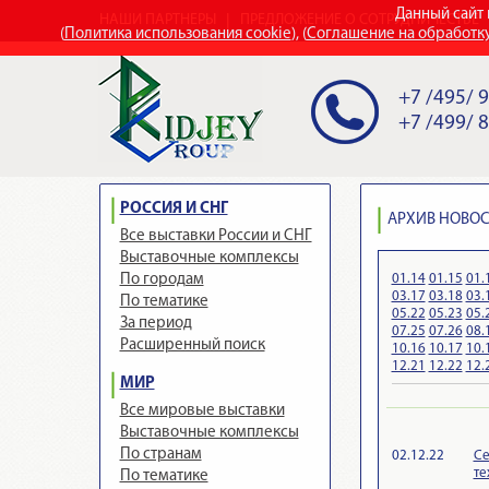
Данный сайт 
НАШИ ПАРТНЕРЫ
ПРЕДЛОЖЕНИЕ О СОТРУДНИЧЕСТВЕ
(
Политика использования cookie
), (
Соглашение на обработк
+7 /495/ 
+7 /499/ 
РОССИЯ И СНГ
АРХИВ НОВОСТ
Все выставки России и СНГ
Выставочные комплексы
01.14
01.15
01.
По городам
03.17
03.18
03.
По тематике
05.22
05.23
05.
За период
07.25
07.26
08.
Расширенный поиск
10.16
10.17
10.
12.21
12.22
12.
МИР
Все мировые выставки
Выставочные комплексы
По странам
02.12.22
Се
те
По тематике