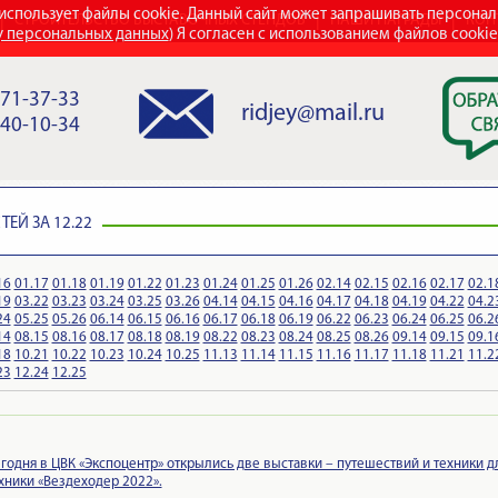
использует файлы cookie. Данный сайт может запрашивать персона
СТРОИТЕЛЬСТВО ВЫСТАВОЧНЫХ СТЕНДОВ
НАШИ НАГРАДЫ
КОН
у персональных данных
) Я согласен с использованием файлов cooki
971-37-33
ridjey@mail.ru
840-10-34
ЕЙ ЗА 12.22
16
01.17
01.18
01.19
01.22
01.23
01.24
01.25
01.26
02.14
02.15
02.16
02.17
02.1
19
03.22
03.23
03.24
03.25
03.26
04.14
04.15
04.16
04.17
04.18
04.19
04.22
04.2
24
05.25
05.26
06.14
06.15
06.16
06.17
06.18
06.19
06.22
06.23
06.24
06.25
06.2
14
08.15
08.16
08.17
08.18
08.19
08.22
08.23
08.24
08.25
08.26
09.14
09.15
09.1
18
10.21
10.22
10.23
10.24
10.25
11.13
11.14
11.15
11.16
11.17
11.18
11.21
11.2
23
12.24
12.25
годня в ЦВК «Экспоцентр» открылись две выставки – путешествий и техники д
хники «Вездеходер 2022».