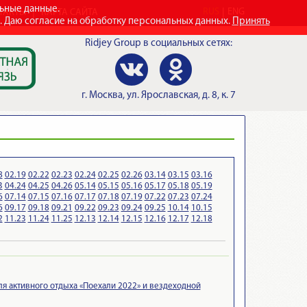
льные данные.
RUS
ENG
ТАКТЫ
КАРТА САЙТА
e. Даю согласие на обработку персональных данных.
Принять
Ridjey Group
в социальных сетях:
г.
Москва
,
ул. Ярославская, д. 8, к. 7
8
02.19
02.22
02.23
02.24
02.25
02.26
03.14
03.15
03.16
3
04.24
04.25
04.26
05.14
05.15
05.16
05.17
05.18
05.19
6
07.14
07.15
07.16
07.17
07.18
07.19
07.22
07.23
07.24
6
09.17
09.18
09.21
09.22
09.23
09.24
09.25
10.14
10.15
2
11.23
11.24
11.25
12.13
12.14
12.15
12.16
12.17
12.18
ля активного отдыха «Поехали 2022» и вездеходной