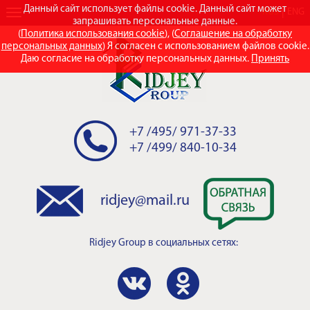
Данный сайт использует файлы cookie. Данный сайт может
RUS
ENG
запрашивать персональные данные.
(
Политика использования cookie
), (
Соглашение на обработку
персональных данных
) Я согласен с использованием файлов cookie.
Даю согласие на обработку персональных данных.
Принять
+7 /495/ 971-37-33
+7 /499/ 840-10-34
ridjey@mail.ru
Ridjey Group
в социальных сетях: