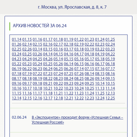
г.
Москва
,
ул. Ярославская, д. 8, к. 7
АРХИВ НОВОСТЕЙ ЗА 06.24
01.14
01.15
01.16
01.17
01.18
01.19
01.22
01.23
01.24
01.25
01.26
02.14
02.15
02.16
02.17
02.18
02.19
02.22
02.23
02.24
02.25
02.26
03.14
03.15
03.16
03.17
03.18
03.19
03.22
03.23
03.24
03.25
03.26
04.14
04.15
04.16
04.17
04.18
04.19
04.22
04.23
04.24
04.25
04.26
05.14
05.15
05.16
05.17
05.18
05.19
05.22
05.23
05.24
05.25
05.26
06.14
06.15
06.16
06.17
06.18
06.19
06.22
06.23
06.24
06.25
06.26
07.14
07.15
07.16
07.17
07.18
07.19
07.22
07.23
07.24
07.25
07.26
08.14
08.15
08.16
08.17
08.18
08.19
08.22
08.23
08.24
08.25
08.26
09.14
09.15
09.16
09.17
09.18
09.21
09.22
09.23
09.24
09.25
10.14
10.15
10.16
10.17
10.18
10.21
10.22
10.23
10.24
10.25
11.13
11.14
11.15
11.16
11.17
11.18
11.21
11.22
11.23
11.24
11.25
12.13
12.14
12.15
12.16
12.17
12.18
12.21
12.22
12.23
12.24
12.25
02.06.24
В «Экспоцентре» проходит форум «Успешная Семья –
Успешная Россия!»