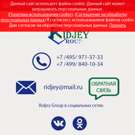
Данный сайт использует файлы cookie. Данный сайт может
RUS
ENG
запрашивать персональные данные.
(
Политика использования cookie
), (
Соглашение на обработку
персональных данных
) Я согласен с использованием файлов cookie.
Даю согласие на обработку персональных данных.
Принять
+7 /495/ 971-37-33
+7 /499/ 840-10-34
ridjey@mail.ru
Ridjey Group
в социальных сетях: