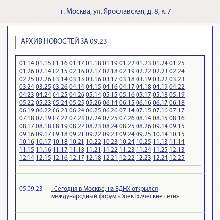
г.
Москва
,
ул. Ярославская, д. 8, к. 7
АРХИВ НОВОСТЕЙ ЗА 09.23
01.14
01.15
01.16
01.17
01.18
01.19
01.22
01.23
01.24
01.25
01.26
02.14
02.15
02.16
02.17
02.18
02.19
02.22
02.23
02.24
02.25
02.26
03.14
03.15
03.16
03.17
03.18
03.19
03.22
03.23
03.24
03.25
03.26
04.14
04.15
04.16
04.17
04.18
04.19
04.22
04.23
04.24
04.25
04.26
05.14
05.15
05.16
05.17
05.18
05.19
05.22
05.23
05.24
05.25
05.26
06.14
06.15
06.16
06.17
06.18
06.19
06.22
06.23
06.24
06.25
06.26
07.14
07.15
07.16
07.17
07.18
07.19
07.22
07.23
07.24
07.25
07.26
08.14
08.15
08.16
08.17
08.18
08.19
08.22
08.23
08.24
08.25
08.26
09.14
09.15
09.16
09.17
09.18
09.21
09.22
09.23
09.24
09.25
10.14
10.15
10.16
10.17
10.18
10.21
10.22
10.23
10.24
10.25
11.13
11.14
11.15
11.16
11.17
11.18
11.21
11.22
11.23
11.24
11.25
12.13
12.14
12.15
12.16
12.17
12.18
12.21
12.22
12.23
12.24
12.25
05.09.23
. Сегодня в Москве, на ВДНХ открылся
международный форум «Электрические сети»