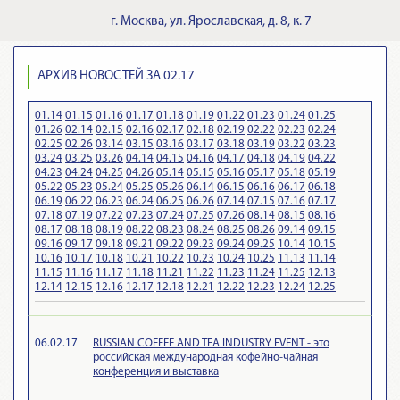
г.
Москва
,
ул. Ярославская, д. 8, к. 7
АРХИВ НОВОСТЕЙ ЗА 02.17
01.14
01.15
01.16
01.17
01.18
01.19
01.22
01.23
01.24
01.25
01.26
02.14
02.15
02.16
02.17
02.18
02.19
02.22
02.23
02.24
02.25
02.26
03.14
03.15
03.16
03.17
03.18
03.19
03.22
03.23
03.24
03.25
03.26
04.14
04.15
04.16
04.17
04.18
04.19
04.22
04.23
04.24
04.25
04.26
05.14
05.15
05.16
05.17
05.18
05.19
05.22
05.23
05.24
05.25
05.26
06.14
06.15
06.16
06.17
06.18
06.19
06.22
06.23
06.24
06.25
06.26
07.14
07.15
07.16
07.17
07.18
07.19
07.22
07.23
07.24
07.25
07.26
08.14
08.15
08.16
08.17
08.18
08.19
08.22
08.23
08.24
08.25
08.26
09.14
09.15
09.16
09.17
09.18
09.21
09.22
09.23
09.24
09.25
10.14
10.15
10.16
10.17
10.18
10.21
10.22
10.23
10.24
10.25
11.13
11.14
11.15
11.16
11.17
11.18
11.21
11.22
11.23
11.24
11.25
12.13
12.14
12.15
12.16
12.17
12.18
12.21
12.22
12.23
12.24
12.25
06.02.17
RUSSIAN COFFEE AND TEA INDUSTRY EVENT - это
российская международная кофейно-чайная
конференция и выставка