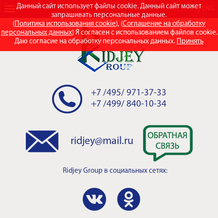
Данный сайт использует файлы cookie. Данный сайт может
RUS
ENG
запрашивать персональные данные.
(
Политика использования cookie
), (
Соглашение на обработку
персональных данных
) Я согласен с использованием файлов cookie.
Даю согласие на обработку персональных данных.
Принять
+7 /495/ 971-37-33
+7 /499/ 840-10-34
ridjey@mail.ru
Ridjey Group
в социальных сетях: