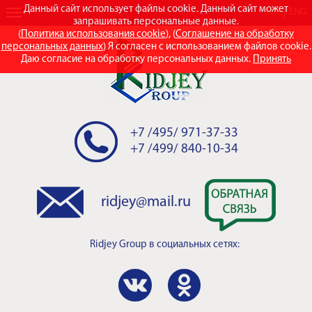
Данный сайт использует файлы cookie. Данный сайт может
RUS
ENG
запрашивать персональные данные.
(
Политика использования cookie
), (
Соглашение на обработку
персональных данных
) Я согласен с использованием файлов cookie.
Даю согласие на обработку персональных данных.
Принять
+7 /495/ 971-37-33
+7 /499/ 840-10-34
ridjey@mail.ru
Ridjey Group
в социальных сетях: