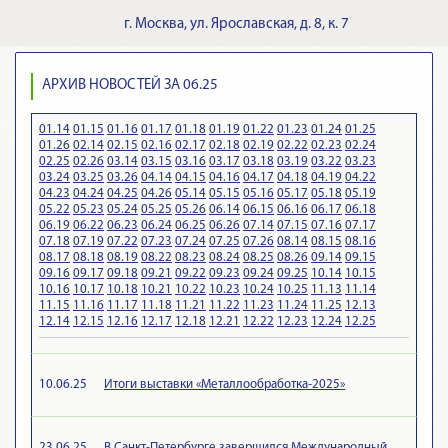
г.
Москва
,
ул. Ярославская, д. 8, к. 7
АРХИВ НОВОСТЕЙ ЗА 06.25
01.14
01.15
01.16
01.17
01.18
01.19
01.22
01.23
01.24
01.25
01.26
02.14
02.15
02.16
02.17
02.18
02.19
02.22
02.23
02.24
02.25
02.26
03.14
03.15
03.16
03.17
03.18
03.19
03.22
03.23
03.24
03.25
03.26
04.14
04.15
04.16
04.17
04.18
04.19
04.22
04.23
04.24
04.25
04.26
05.14
05.15
05.16
05.17
05.18
05.19
05.22
05.23
05.24
05.25
05.26
06.14
06.15
06.16
06.17
06.18
06.19
06.22
06.23
06.24
06.25
06.26
07.14
07.15
07.16
07.17
07.18
07.19
07.22
07.23
07.24
07.25
07.26
08.14
08.15
08.16
08.17
08.18
08.19
08.22
08.23
08.24
08.25
08.26
09.14
09.15
09.16
09.17
09.18
09.21
09.22
09.23
09.24
09.25
10.14
10.15
10.16
10.17
10.18
10.21
10.22
10.23
10.24
10.25
11.13
11.14
11.15
11.16
11.17
11.18
11.21
11.22
11.23
11.24
11.25
12.13
12.14
12.15
12.16
12.17
12.18
12.21
12.22
12.23
12.24
12.25
10.06.25
Итоги выставки «Металлообработка-2025»
23.06.25
В Санкт-Петербурге завершился Международный