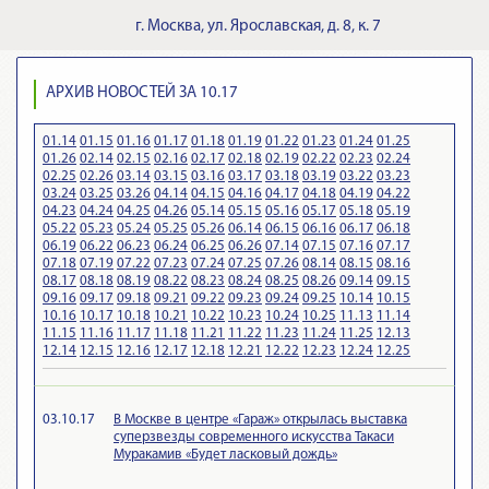
г.
Москва
,
ул. Ярославская, д. 8, к. 7
АРХИВ НОВОСТЕЙ ЗА 10.17
01.14
01.15
01.16
01.17
01.18
01.19
01.22
01.23
01.24
01.25
01.26
02.14
02.15
02.16
02.17
02.18
02.19
02.22
02.23
02.24
02.25
02.26
03.14
03.15
03.16
03.17
03.18
03.19
03.22
03.23
03.24
03.25
03.26
04.14
04.15
04.16
04.17
04.18
04.19
04.22
04.23
04.24
04.25
04.26
05.14
05.15
05.16
05.17
05.18
05.19
05.22
05.23
05.24
05.25
05.26
06.14
06.15
06.16
06.17
06.18
06.19
06.22
06.23
06.24
06.25
06.26
07.14
07.15
07.16
07.17
07.18
07.19
07.22
07.23
07.24
07.25
07.26
08.14
08.15
08.16
08.17
08.18
08.19
08.22
08.23
08.24
08.25
08.26
09.14
09.15
09.16
09.17
09.18
09.21
09.22
09.23
09.24
09.25
10.14
10.15
10.16
10.17
10.18
10.21
10.22
10.23
10.24
10.25
11.13
11.14
11.15
11.16
11.17
11.18
11.21
11.22
11.23
11.24
11.25
12.13
12.14
12.15
12.16
12.17
12.18
12.21
12.22
12.23
12.24
12.25
03.10.17
В Москве в центре «Гараж» открылась выставка
суперзвезды современного искусства Такаси
Муракамив «Будет ласковый дождь»