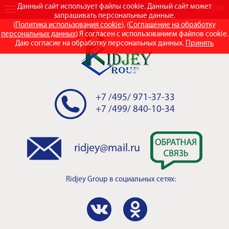
Данный сайт использует файлы cookie. Данный сайт может
RUS
ENG
запрашивать персональные данные.
(
Политика использования cookie
), (
Соглашение на обработку
персональных данных
) Я согласен с использованием файлов cookie.
Даю согласие на обработку персональных данных.
Принять
+7 /495/ 971-37-33
+7 /499/ 840-10-34
ridjey@mail.ru
Ridjey Group
в социальных сетях: