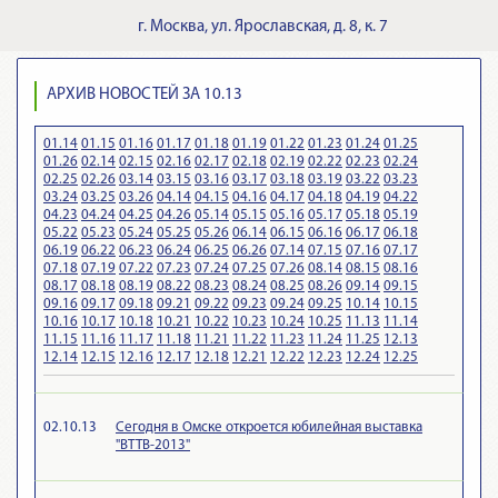
г.
Москва
,
ул. Ярославская, д. 8, к. 7
АРХИВ НОВОСТЕЙ ЗА 10.13
01.14
01.15
01.16
01.17
01.18
01.19
01.22
01.23
01.24
01.25
01.26
02.14
02.15
02.16
02.17
02.18
02.19
02.22
02.23
02.24
02.25
02.26
03.14
03.15
03.16
03.17
03.18
03.19
03.22
03.23
03.24
03.25
03.26
04.14
04.15
04.16
04.17
04.18
04.19
04.22
04.23
04.24
04.25
04.26
05.14
05.15
05.16
05.17
05.18
05.19
05.22
05.23
05.24
05.25
05.26
06.14
06.15
06.16
06.17
06.18
06.19
06.22
06.23
06.24
06.25
06.26
07.14
07.15
07.16
07.17
07.18
07.19
07.22
07.23
07.24
07.25
07.26
08.14
08.15
08.16
08.17
08.18
08.19
08.22
08.23
08.24
08.25
08.26
09.14
09.15
09.16
09.17
09.18
09.21
09.22
09.23
09.24
09.25
10.14
10.15
10.16
10.17
10.18
10.21
10.22
10.23
10.24
10.25
11.13
11.14
11.15
11.16
11.17
11.18
11.21
11.22
11.23
11.24
11.25
12.13
12.14
12.15
12.16
12.17
12.18
12.21
12.22
12.23
12.24
12.25
02.10.13
Сегодня в Омске откроется юбилейная выставка
"ВТТВ-2013"