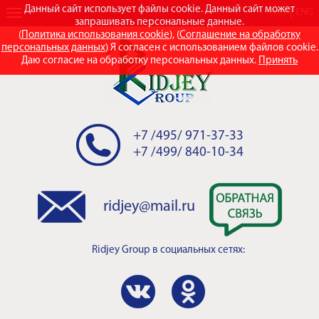
Данный сайт использует файлы cookie. Данный сайт может
RUS
ENG
запрашивать персональные данные.
(
Политика использования cookie
), (
Соглашение на обработку
персональных данных
) Я согласен с использованием файлов cookie.
Даю согласие на обработку персональных данных.
Принять
+7 /495/ 971-37-33
+7 /499/ 840-10-34
ridjey@mail.ru
Ridjey Group
в социальных сетях: