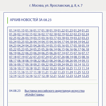
г.
Москва
,
ул. Ярославская, д. 8, к. 7
АРХИВ НОВОСТЕЙ ЗА 08.23
01.14
01.15
01.16
01.17
01.18
01.19
01.22
01.23
01.24
01.25
01.26
02.14
02.15
02.16
02.17
02.18
02.19
02.22
02.23
02.24
02.25
02.26
03.14
03.15
03.16
03.17
03.18
03.19
03.22
03.23
03.24
03.25
03.26
04.14
04.15
04.16
04.17
04.18
04.19
04.22
04.23
04.24
04.25
04.26
05.14
05.15
05.16
05.17
05.18
05.19
05.22
05.23
05.24
05.25
05.26
06.14
06.15
06.16
06.17
06.18
06.19
06.22
06.23
06.24
06.25
06.26
07.14
07.15
07.16
07.17
07.18
07.19
07.22
07.23
07.24
07.25
07.26
08.14
08.15
08.16
08.17
08.18
08.19
08.22
08.23
08.24
08.25
08.26
09.14
09.15
09.16
09.17
09.18
09.21
09.22
09.23
09.24
09.25
10.14
10.15
10.16
10.17
10.18
10.21
10.22
10.23
10.24
10.25
11.13
11.14
11.15
11.16
11.17
11.18
11.21
11.22
11.23
11.24
11.25
12.13
12.14
12.15
12.16
12.17
12.18
12.21
12.22
12.23
12.24
12.25
04.08.23
Выставка российского андеграунд-искусства
«#Under’грань»