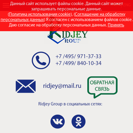
Данный сайт использует файлы cookie. Данный сайт может
RUS
ENG
запрашивать персональные данные.
(
Политика использования cookie
), (
Соглашение на обработку
персональных данных
) Я согласен с использованием файлов cookie.
Даю согласие на обработку персональных данных.
Принять
+7 /495/ 971-37-33
+7 /499/ 840-10-34
ridjey@mail.ru
Ridjey Group
в социальных сетях: