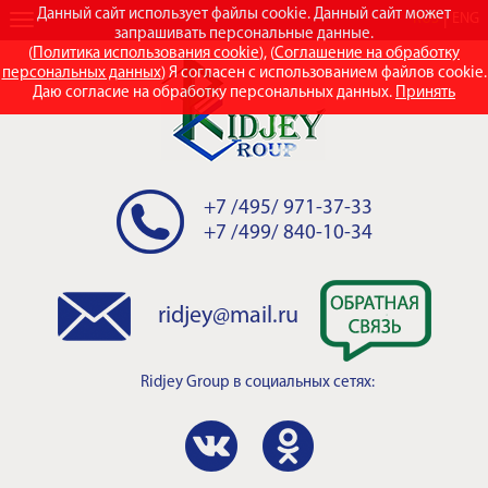
Данный сайт использует файлы cookie. Данный сайт может
RUS
ENG
запрашивать персональные данные.
(
Политика использования cookie
), (
Соглашение на обработку
персональных данных
) Я согласен с использованием файлов cookie.
Даю согласие на обработку персональных данных.
Принять
+7 /495/ 971-37-33
+7 /499/ 840-10-34
ridjey@mail.ru
Ridjey Group
в социальных сетях: