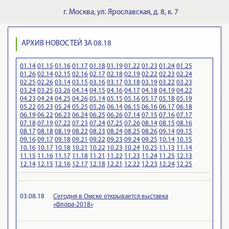
г.
Москва
,
ул. Ярославская, д. 8, к. 7
АРХИВ НОВОСТЕЙ ЗА 08.18
01.14
01.15
01.16
01.17
01.18
01.19
01.22
01.23
01.24
01.25
01.26
02.14
02.15
02.16
02.17
02.18
02.19
02.22
02.23
02.24
02.25
02.26
03.14
03.15
03.16
03.17
03.18
03.19
03.22
03.23
03.24
03.25
03.26
04.14
04.15
04.16
04.17
04.18
04.19
04.22
04.23
04.24
04.25
04.26
05.14
05.15
05.16
05.17
05.18
05.19
05.22
05.23
05.24
05.25
05.26
06.14
06.15
06.16
06.17
06.18
06.19
06.22
06.23
06.24
06.25
06.26
07.14
07.15
07.16
07.17
07.18
07.19
07.22
07.23
07.24
07.25
07.26
08.14
08.15
08.16
08.17
08.18
08.19
08.22
08.23
08.24
08.25
08.26
09.14
09.15
09.16
09.17
09.18
09.21
09.22
09.23
09.24
09.25
10.14
10.15
10.16
10.17
10.18
10.21
10.22
10.23
10.24
10.25
11.13
11.14
11.15
11.16
11.17
11.18
11.21
11.22
11.23
11.24
11.25
12.13
12.14
12.15
12.16
12.17
12.18
12.21
12.22
12.23
12.24
12.25
03.08.18
Сегодня в Омске открывается выставка
«Флора-2018»